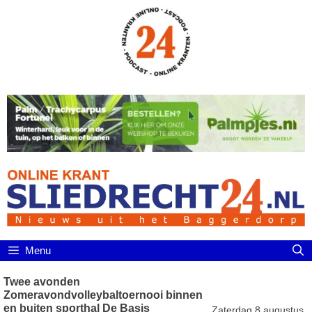
Ga
naar
de
inhoud
Menu
Twee avonden
Zomeravondvolleybaltoernooi binnen
en buiten sporthal De Basis
Zaterdag 8 augustus