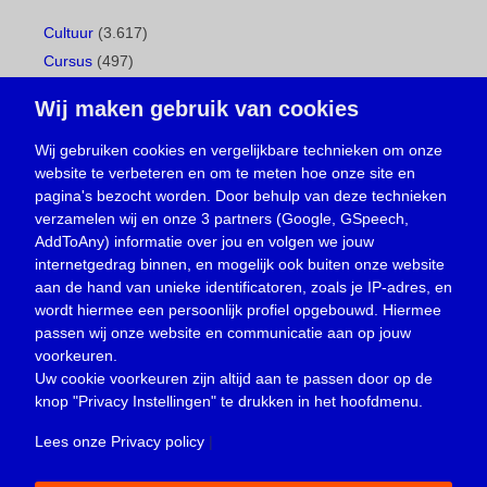
Cultuur
(3.617)
Cursus
(497)
Geboorte
(1)
Wij maken gebruik van cookies
Gemeentepagina
(104)
Ingezonden brief
(538)
Wij gebruiken cookies en vergelijkbare technieken om onze
website te verbeteren en om te meten hoe onze site en
Media
(156)
pagina's bezocht worden. Door behulp van deze technieken
Nieuws
(23.329)
verzamelen wij en onze 3 partners (Google, GSpeech,
Opinie
(373)
AddToAny) informatie over jou en volgen we jouw
Oproep
(734)
internetgedrag binnen, en mogelijk ook buiten onze website
Overlijden
(39)
aan de hand van unieke identificatoren, zoals je IP-adres, en
wordt hiermee een persoonlijk profiel opgebouwd. Hiermee
Podcast
(18)
passen wij onze website en communicatie aan op jouw
prijsvraag
(5)
voorkeuren.
Religie
(1.438)
Uw cookie voorkeuren zijn altijd aan te passen door op de
Service
(226)
knop
"Privacy Instellingen"
te drukken in het hoofdmenu.
Sport
(4.415)
Lees onze Privacy policy
|
Trouwen en feesten
(3)
Vacature
(1)