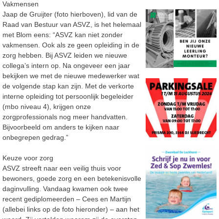
Vakmensen
Jaap de Gruijter (foto hierboven), lid van de
Raad van Bestuur van ASVZ, is het helemaal
met Blom eens: “ASVZ kan niet zonder
vakmensen. Ook als ze geen opleiding in de
zorg hebben. Bij ASVZ leiden we nieuwe
collega’s intern op. Na ongeveer een jaar
bekijken we met de nieuwe medewerker wat
de volgende stap kan zijn. Met de verkorte
interne opleiding tot persoonlijk begeleider
(mbo niveau 4), krijgen onze
zorgprofessionals nog meer handvatten.
Bijvoorbeeld om anders te kijken naar
onbegrepen gedrag.”
Keuze voor zorg
ASVZ streeft naar een veilig thuis voor
bewoners, goede zorg en een betekenisvolle
daginvulling. Vandaag kwamen ook twee
recent gediplomeerden – Cees en Martijn
(allebei links op de foto hieronder) – aan het