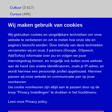
Cultuur
(3.617)
Cursus
(496)
Geboorte
(1)
Wij maken gebruik van cookies
Gemeentepagina
(104)
Ingezonden brief
(537)
Wij gebruiken cookies en vergelijkbare technieken om onze
website te verbeteren en om te meten hoe onze site en
Media
(156)
pagina's bezocht worden. Door behulp van deze technieken
Nieuws
(23.329)
verzamelen wij en onze 3 partners (Google, GSpeech,
Opinie
(373)
AddToAny) informatie over jou en volgen we jouw
Oproep
(734)
internetgedrag binnen, en mogelijk ook buiten onze website
Overlijden
(39)
aan de hand van unieke identificatoren, zoals je IP-adres, en
wordt hiermee een persoonlijk profiel opgebouwd. Hiermee
Podcast
(18)
passen wij onze website en communicatie aan op jouw
prijsvraag
(5)
voorkeuren.
Religie
(1.438)
Uw cookie voorkeuren zijn altijd aan te passen door op de
Service
(226)
knop
"Privacy Instellingen"
te drukken in het hoofdmenu.
Sport
(4.414)
Lees onze Privacy policy
|
Trouwen en feesten
(3)
Vacature
(1)