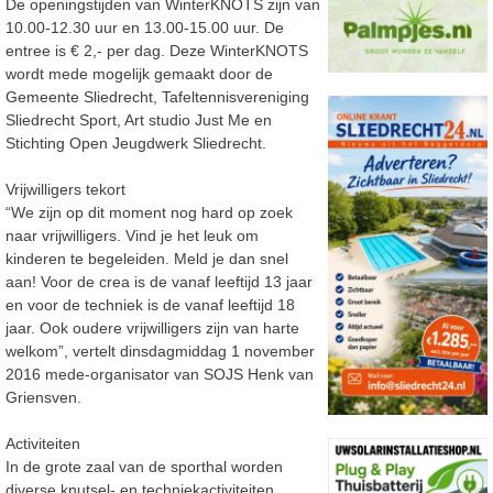
De openingstijden van WinterKNOTS zijn van
10.00-12.30 uur en 13.00-15.00 uur. De
entree is € 2,- per dag. Deze WinterKNOTS
wordt mede mogelijk gemaakt door de
Gemeente Sliedrecht, Tafeltennisvereniging
Sliedrecht Sport, Art studio Just Me en
Stichting Open Jeugdwerk Sliedrecht.
Vrijwilligers tekort
“We zijn op dit moment nog hard op zoek
naar vrijwilligers. Vind je het leuk om
kinderen te begeleiden. Meld je dan snel
aan! Voor de crea is de vanaf leeftijd 13 jaar
en voor de techniek is de vanaf leeftijd 18
jaar. Ook oudere vrijwilligers zijn van harte
welkom”, vertelt dinsdagmiddag 1 november
2016 mede-organisator van SOJS Henk van
Griensven.
Activiteiten
In de grote zaal van de sporthal worden
diverse knutsel- en techniekactiviteiten