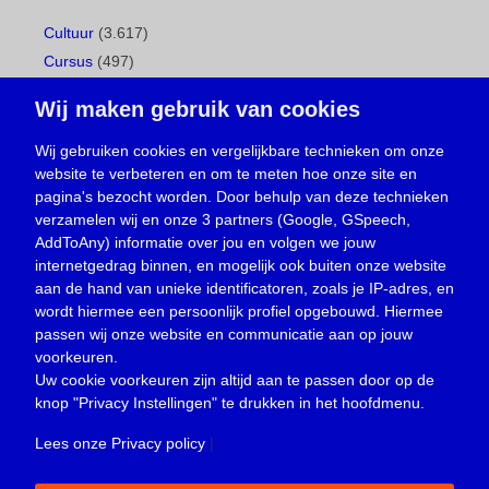
Cultuur
(3.617)
Cursus
(497)
Geboorte
(1)
Wij maken gebruik van cookies
Gemeentepagina
(104)
Ingezonden brief
(538)
Wij gebruiken cookies en vergelijkbare technieken om onze
website te verbeteren en om te meten hoe onze site en
Media
(156)
pagina's bezocht worden. Door behulp van deze technieken
Nieuws
(23.329)
verzamelen wij en onze 3 partners (Google, GSpeech,
Opinie
(373)
AddToAny) informatie over jou en volgen we jouw
Oproep
(734)
internetgedrag binnen, en mogelijk ook buiten onze website
Overlijden
(39)
aan de hand van unieke identificatoren, zoals je IP-adres, en
wordt hiermee een persoonlijk profiel opgebouwd. Hiermee
Podcast
(18)
passen wij onze website en communicatie aan op jouw
prijsvraag
(5)
voorkeuren.
Religie
(1.438)
Uw cookie voorkeuren zijn altijd aan te passen door op de
Service
(226)
knop
"Privacy Instellingen"
te drukken in het hoofdmenu.
Sport
(4.415)
Lees onze Privacy policy
|
Trouwen en feesten
(3)
Vacature
(1)