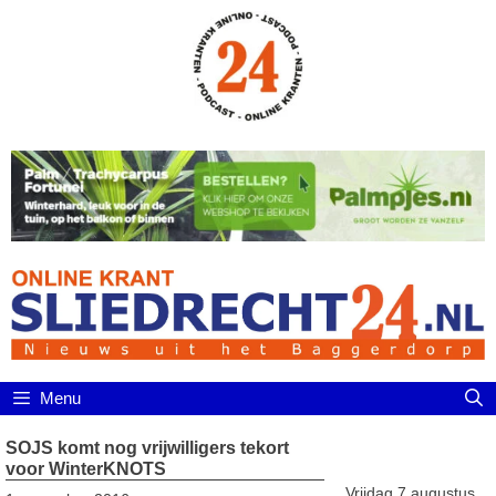
Ga
naar
de
inhoud
Menu
SOJS komt nog vrijwilligers tekort
voor WinterKNOTS
Vrijdag 7 augustus