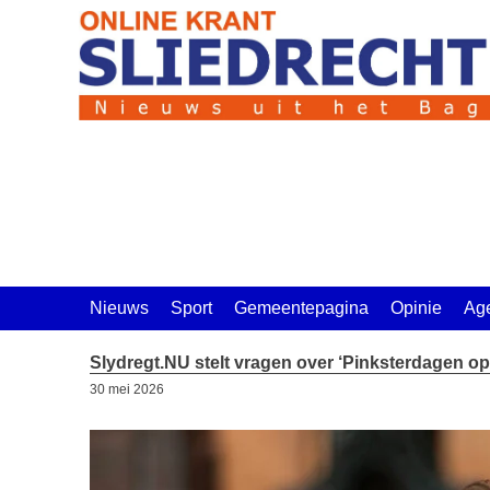
Ga
naar
de
inhoud
Nieuws
Sport
Gemeentepagina
Opinie
Ag
Slydregt.NU stelt vragen over ‘Pinksterdagen o
30 mei 2026