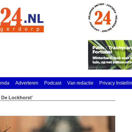
enda
Adverteren
Podcast
Van redactie
Privacy Instell
p De Lockhorst’