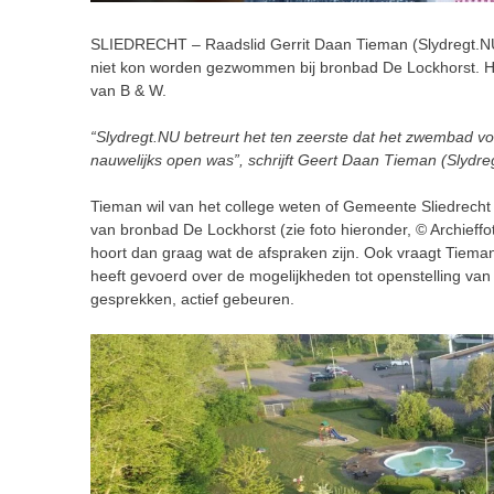
SLIEDRECHT – Raadslid Gerrit Daan Tieman (Slydregt.NU) 
niet kon worden gezwommen bij bronbad De Lockhorst. Hij
van B & W.
“Slydregt.NU betreurt het ten zeerste dat het zwembad vo
nauwelijks open was”, schrijft Geert Daan Tieman (Slydr
Tieman wil van het college weten of Gemeente Sliedrecht
van bronbad De Lockhorst (zie foto hieronder, © Archieffo
hoort dan graag wat de afspraken zijn. Ook vraagt Tiema
heeft gevoerd over de mogelijkheden tot openstelling van 
gesprekken, actief gebeuren.