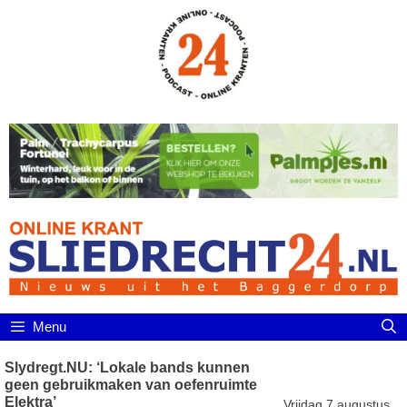
Ga
naar
de
inhoud
Menu
Slydregt.NU: ‘Lokale bands kunnen
geen gebruikmaken van oefenruimte
Elektra’
Vrijdag 7 augustus