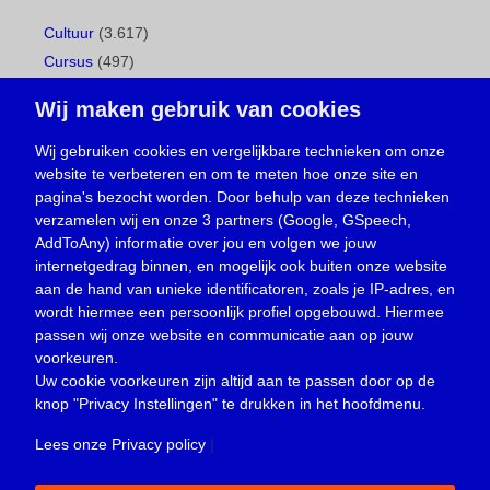
Cultuur
(3.617)
Cursus
(497)
Geboorte
(1)
Wij maken gebruik van cookies
Gemeentepagina
(104)
Ingezonden brief
(537)
Wij gebruiken cookies en vergelijkbare technieken om onze
website te verbeteren en om te meten hoe onze site en
Media
(156)
pagina's bezocht worden. Door behulp van deze technieken
Nieuws
(23.329)
verzamelen wij en onze 3 partners (Google, GSpeech,
Opinie
(373)
AddToAny) informatie over jou en volgen we jouw
Oproep
(734)
internetgedrag binnen, en mogelijk ook buiten onze website
Overlijden
(39)
aan de hand van unieke identificatoren, zoals je IP-adres, en
wordt hiermee een persoonlijk profiel opgebouwd. Hiermee
Podcast
(18)
passen wij onze website en communicatie aan op jouw
prijsvraag
(5)
voorkeuren.
Religie
(1.438)
Uw cookie voorkeuren zijn altijd aan te passen door op de
Service
(226)
knop
"Privacy Instellingen"
te drukken in het hoofdmenu.
Sport
(4.415)
Lees onze Privacy policy
|
Trouwen en feesten
(3)
Vacature
(1)