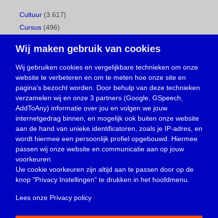
Cultuur
(3.617)
Cursus
(496)
Geboorte
(1)
Wij maken gebruik van cookies
Gemeentepagina
(104)
Ingezonden brief
(537)
Wij gebruiken cookies en vergelijkbare technieken om onze
website te verbeteren en om te meten hoe onze site en
Media
(156)
pagina's bezocht worden. Door behulp van deze technieken
Nieuws
(23.329)
verzamelen wij en onze 3 partners (Google, GSpeech,
Opinie
(373)
AddToAny) informatie over jou en volgen we jouw
Oproep
(734)
internetgedrag binnen, en mogelijk ook buiten onze website
Overlijden
(39)
aan de hand van unieke identificatoren, zoals je IP-adres, en
wordt hiermee een persoonlijk profiel opgebouwd. Hiermee
Podcast
(18)
passen wij onze website en communicatie aan op jouw
prijsvraag
(5)
voorkeuren.
Religie
(1.438)
Uw cookie voorkeuren zijn altijd aan te passen door op de
Service
(226)
knop
"Privacy Instellingen"
te drukken in het hoofdmenu.
Sport
(4.414)
Lees onze Privacy policy
|
Trouwen en feesten
(3)
Vacature
(1)