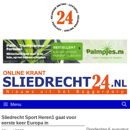
Ga
naar
de
inhoud
Menu
Sliedrecht Sport Heren1 gaat voor
eerste keer Europa in
Donderdag 6 augustus