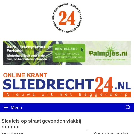
Ga
naar
de
inhoud
Menu
Sleutels op straat gevonden vlakbij
rotonde
Vrijdag 7 augustus