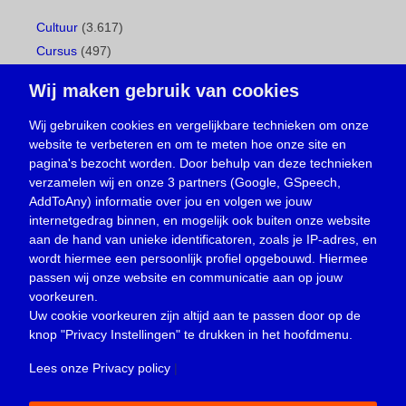
Cultuur
(3.617)
Cursus
(497)
Geboorte
(1)
Wij maken gebruik van cookies
Gemeentepagina
(104)
Ingezonden brief
(537)
Wij gebruiken cookies en vergelijkbare technieken om onze
website te verbeteren en om te meten hoe onze site en
Media
(156)
pagina's bezocht worden. Door behulp van deze technieken
Nieuws
(23.329)
verzamelen wij en onze 3 partners (Google, GSpeech,
Opinie
(373)
AddToAny) informatie over jou en volgen we jouw
Oproep
(734)
internetgedrag binnen, en mogelijk ook buiten onze website
Overlijden
(39)
aan de hand van unieke identificatoren, zoals je IP-adres, en
wordt hiermee een persoonlijk profiel opgebouwd. Hiermee
Podcast
(18)
passen wij onze website en communicatie aan op jouw
prijsvraag
(5)
voorkeuren.
Religie
(1.438)
Uw cookie voorkeuren zijn altijd aan te passen door op de
Service
(226)
knop
"Privacy Instellingen"
te drukken in het hoofdmenu.
Sport
(4.415)
Lees onze Privacy policy
|
Trouwen en feesten
(3)
Vacature
(1)