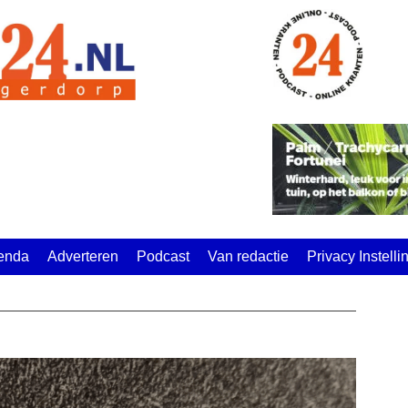
enda
Adverteren
Podcast
Van redactie
Privacy Instell