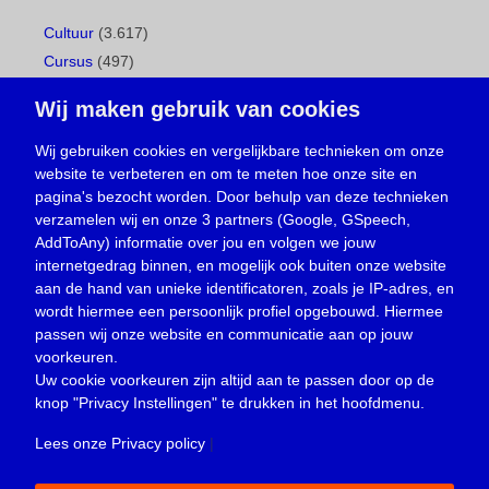
Cultuur
(3.617)
Cursus
(497)
Geboorte
(1)
Wij maken gebruik van cookies
Gemeentepagina
(104)
Ingezonden brief
(538)
Wij gebruiken cookies en vergelijkbare technieken om onze
website te verbeteren en om te meten hoe onze site en
Media
(156)
pagina's bezocht worden. Door behulp van deze technieken
Nieuws
(23.330)
verzamelen wij en onze 3 partners (Google, GSpeech,
Opinie
(373)
AddToAny) informatie over jou en volgen we jouw
Oproep
(734)
internetgedrag binnen, en mogelijk ook buiten onze website
Overlijden
(39)
aan de hand van unieke identificatoren, zoals je IP-adres, en
wordt hiermee een persoonlijk profiel opgebouwd. Hiermee
Podcast
(18)
passen wij onze website en communicatie aan op jouw
prijsvraag
(5)
voorkeuren.
Religie
(1.438)
Uw cookie voorkeuren zijn altijd aan te passen door op de
Service
(226)
knop
"Privacy Instellingen"
te drukken in het hoofdmenu.
Sport
(4.415)
Lees onze Privacy policy
|
Trouwen en feesten
(3)
Vacature
(1)