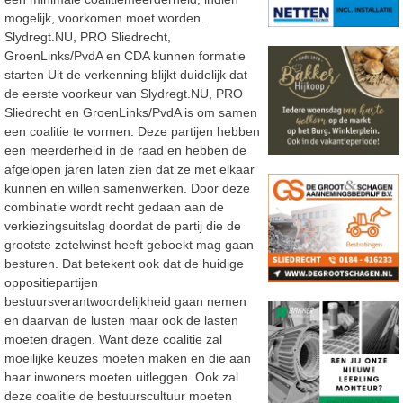
mogelijk, voorkomen moet worden.
Slydregt.NU, PRO Sliedrecht,
GroenLinks/PvdA en CDA kunnen formatie
starten Uit de verkenning blijkt duidelijk dat
de eerste voorkeur van Slydregt.NU, PRO
Sliedrecht en GroenLinks/PvdA is om samen
een coalitie te vormen. Deze partijen hebben
een meerderheid in de raad en hebben de
afgelopen jaren laten zien dat ze met elkaar
kunnen en willen samenwerken. Door deze
combinatie wordt recht gedaan aan de
verkiezingsuitslag doordat de partij die de
grootste zetelwinst heeft geboekt mag gaan
besturen. Dat betekent ook dat de huidige
oppositiepartijen
bestuursverantwoordelijkheid gaan nemen
en daarvan de lusten maar ook de lasten
moeten dragen. Want deze coalitie zal
moeilijke keuzes moeten maken en die aan
haar inwoners moeten uitleggen. Ook zal
deze coalitie de bestuurscultuur moeten