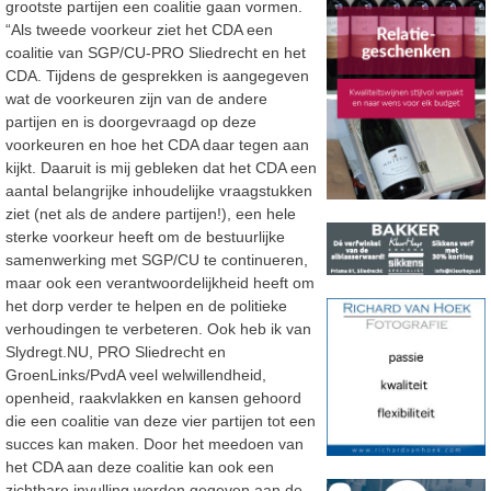
grootste partijen een coalitie gaan vormen.
“Als tweede voorkeur ziet het CDA een
coalitie van SGP/CU-PRO Sliedrecht en het
CDA. Tijdens de gesprekken is aangegeven
wat de voorkeuren zijn van de andere
partijen en is doorgevraagd op deze
voorkeuren en hoe het CDA daar tegen aan
kijkt. Daaruit is mij gebleken dat het CDA een
aantal belangrijke inhoudelijke vraagstukken
ziet (net als de andere partijen!), een hele
sterke voorkeur heeft om de bestuurlijke
samenwerking met SGP/CU te continueren,
maar ook een verantwoordelijkheid heeft om
het dorp verder te helpen en de politieke
verhoudingen te verbeteren. Ook heb ik van
Slydregt.NU, PRO Sliedrecht en
GroenLinks/PvdA veel welwillendheid,
openheid, raakvlakken en kansen gehoord
die een coalitie van deze vier partijen tot een
succes kan maken. Door het meedoen van
het CDA aan deze coalitie kan ook een
zichtbare invulling worden gegeven aan de