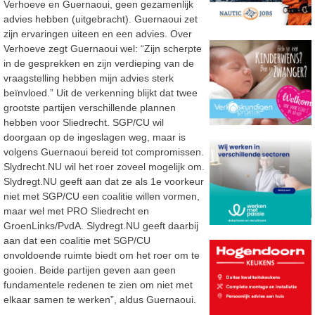
Verhoeve en Guernaoui, geen gezamenlijk
advies hebben (uitgebracht). Guernaoui zet
zijn ervaringen uiteen en een advies. Over
Verhoeve zegt Guernaoui wel: “Zijn scherpte
in de gesprekken en zijn verdieping van de
vraagstelling hebben mijn advies sterk
beïnvloed.” Uit de verkenning blijkt dat twee
grootste partijen verschillende plannen
hebben voor Sliedrecht. SGP/CU wil
doorgaan op de ingeslagen weg, maar is
volgens Guernaoui bereid tot compromissen.
Slydrecht.NU wil het roer zoveel mogelijk om.
Slydregt.NU geeft aan dat ze als 1e voorkeur
niet met SGP/CU een coalitie willen vormen,
maar wel met PRO Sliedrecht en
GroenLinks/PvdA. Slydregt.NU geeft daarbij
aan dat een coalitie met SGP/CU
onvoldoende ruimte biedt om het roer om te
gooien. Beide partijen geven aan geen
fundamentele redenen te zien om niet met
elkaar samen te werken”, aldus Guernaoui.