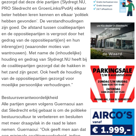
gezorgd dat deze drie partijen (Slydregt.NU,
PRO Sliedrecht en GroenLinks/PvdA) elkaar
beter hebben leren kennen en elkaar ‘politiek
hebben gevonden’. De verstandhoudingen
zijn goed. De afstand tussen coalitiepartijen
en de oppositiepartijen is vergroot door het
gedrag van de oppositiepartij(en) en hun
inbreng(en) (waaronder moties van
wantrouwen). Met name de (inhoudelijke)
houding en gedrag van Slydregt.NU heeft bij
de coalitiepartijen gezorgd dat de hakken in
het zand zijn gezet. Ook heeft de houding
van de oppositiepartijen gezorgd voor
moeilijke persoonlijke verhoudingen.”
Bestuursverantwoordelijkheid
Alle partijen geven volgens Guernaoui aan
dat Sliedrecht erbij gebaat is om de politieke
bestuurscultuur te verbeteren en besluiten
met meer draagvlak in de raad te laten
nemen. Guernaoui: “Ook geeft men aan dat
een minimale coalitiemeerderheid, indien