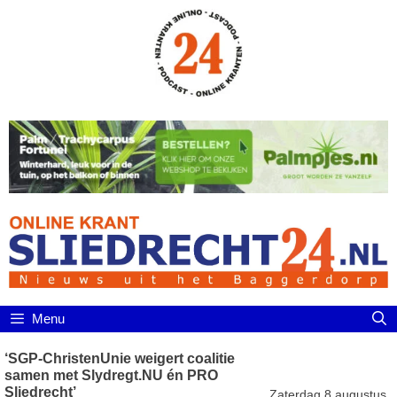
Ga
naar
de
inhoud
Menu
‘SGP-ChristenUnie weigert coalitie
samen met Slydregt.NU én PRO
Sliedrecht’
Zaterdag 8 augustus