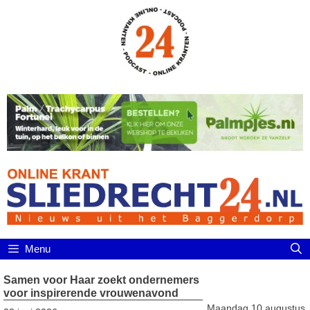
Ga
naar
de
inhoud
Menu
Samen voor Haar zoekt ondernemers
voor inspirerende vrouwenavond
Maandag 10 augustus