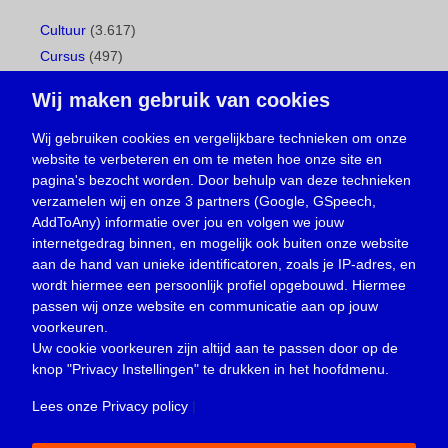
Cultuur
(3.617)
Cursus
(497)
Geboorte
(1)
Wij maken gebruik van cookies
Gemeentepagina
(104)
Ingezonden brief
(539)
Wij gebruiken cookies en vergelijkbare technieken om onze
website te verbeteren en om te meten hoe onze site en
Media
(156)
pagina's bezocht worden. Door behulp van deze technieken
Nieuws
(23.330)
verzamelen wij en onze 3 partners (Google, GSpeech,
Opinie
(374)
AddToAny) informatie over jou en volgen we jouw
Oproep
(734)
internetgedrag binnen, en mogelijk ook buiten onze website
Overlijden
(39)
aan de hand van unieke identificatoren, zoals je IP-adres, en
wordt hiermee een persoonlijk profiel opgebouwd. Hiermee
Podcast
(18)
passen wij onze website en communicatie aan op jouw
prijsvraag
(5)
voorkeuren.
Religie
(1.438)
Uw cookie voorkeuren zijn altijd aan te passen door op de
Service
(226)
knop
"Privacy Instellingen"
te drukken in het hoofdmenu.
Sport
(4.415)
Lees onze Privacy policy
|
Trouwen en feesten
(3)
Vacature
(1)