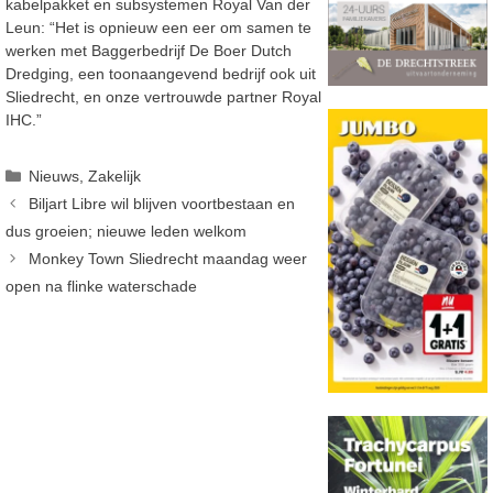
kabelpakket en subsystemen Royal Van der
Leun: “Het is opnieuw een eer om samen te
werken met Baggerbedrijf De Boer Dutch
Dredging, een toonaangevend bedrijf ook uit
Sliedrecht, en onze vertrouwde partner Royal
IHC.”
Categorieën
Nieuws
,
Zakelijk
Biljart Libre wil blijven voortbestaan en
dus groeien; nieuwe leden welkom
Monkey Town Sliedrecht maandag weer
open na flinke waterschade