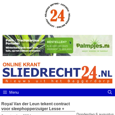
Ga
naar
de
inhoud
Menu
Royal Van der Leun tekent contract
voor sleephopperzuiger Lesse +
Donderdag 6 augustus