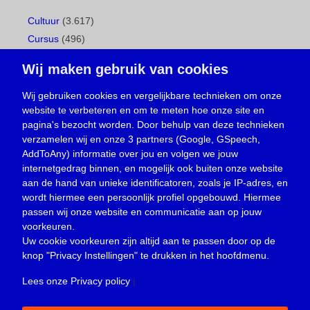
Cultuur
(3.617)
Cursus
(496)
Geboorte
(1)
Wij maken gebruik van cookies
Gemeentepagina
(104)
Ingezonden brief
(537)
Wij gebruiken cookies en vergelijkbare technieken om onze
website te verbeteren en om te meten hoe onze site en
Media
(156)
pagina's bezocht worden. Door behulp van deze technieken
Nieuws
(23.329)
verzamelen wij en onze 3 partners (Google, GSpeech,
Opinie
(373)
AddToAny) informatie over jou en volgen we jouw
Oproep
(734)
internetgedrag binnen, en mogelijk ook buiten onze website
Overlijden
(39)
aan de hand van unieke identificatoren, zoals je IP-adres, en
wordt hiermee een persoonlijk profiel opgebouwd. Hiermee
Podcast
(18)
passen wij onze website en communicatie aan op jouw
prijsvraag
(5)
voorkeuren.
Religie
(1.438)
Uw cookie voorkeuren zijn altijd aan te passen door op de
Service
(226)
knop
"Privacy Instellingen"
te drukken in het hoofdmenu.
Sport
(4.414)
Lees onze Privacy policy
|
Trouwen en feesten
(3)
Vacature
(1)