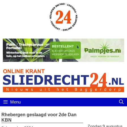
Ga
naar
de
inhoud
Menu
Rhebergen geslaagd voor 2de Dan
KBN
Zondag 9 augustus