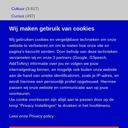
Cultuur
(3.617)
Cursus
(497)
Geboorte
(1)
Wij maken gebruik van cookies
Gemeentepagina
(104)
Ingezonden brief
(539)
Wij gebruiken cookies en vergelijkbare technieken om onze
website te verbeteren en om te meten hoe onze site en
Media
(156)
pagina's bezocht worden. Door behulp van deze technieken
Nieuws
(23.330)
verzamelen wij en onze 3 partners (Google, GSpeech,
Opinie
(374)
AddToAny) informatie over jou en volgen we jouw
Oproep
(734)
internetgedrag binnen, en mogelijk ook buiten onze website
Overlijden
(39)
aan de hand van unieke identificatoren, zoals je IP-adres, en
wordt hiermee een persoonlijk profiel opgebouwd. Hiermee
Podcast
(18)
passen wij onze website en communicatie aan op jouw
prijsvraag
(5)
voorkeuren.
Religie
(1.438)
Uw cookie voorkeuren zijn altijd aan te passen door op de
Service
(226)
knop
"Privacy Instellingen"
te drukken in het hoofdmenu.
Sport
(4.415)
Lees onze Privacy policy
|
Trouwen en feesten
(3)
Vacature
(1)