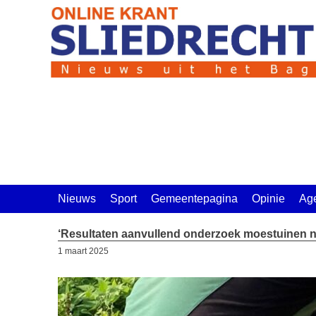
Ga
naar
de
inhoud
Nieuws
Sport
Gemeentepagina
Opinie
Ag
‘Resultaten aanvullend onderzoek moestuinen n
1 maart 2025