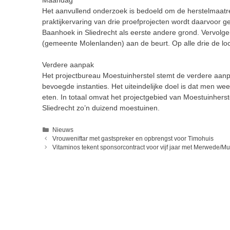
Het aanvullend onderzoek is bedoeld om de herstelmaat
praktijkervaring van drie proefprojecten wordt daarvoor 
Baanhoek in Sliedrecht als eerste andere grond. Vervol
(gemeente Molenlanden) aan de beurt. Op alle drie de loca
Verdere aanpak
Het projectbureau Moestuinherstel stemt de verdere aanp
bevoegde instanties. Het uiteindelijke doel is dat men we
eten. In totaal omvat het projectgebied van Moestuinher
Sliedrecht zo’n duizend moestuinen.
Categorieën
Nieuws
Vrouweniftar met gastspreker en opbrengst voor Timohuis
Vitaminos tekent sponsorcontract voor vijf jaar met Merwede/Mul