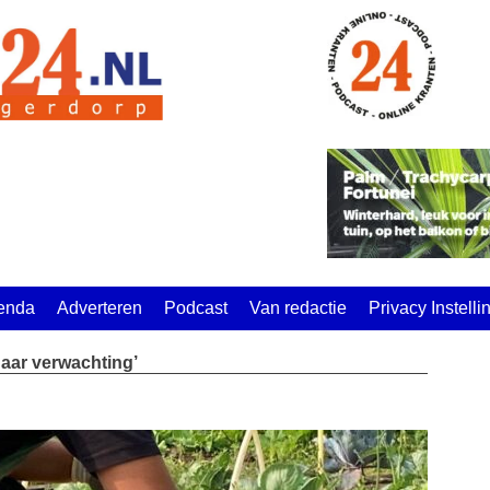
enda
Adverteren
Podcast
Van redactie
Privacy Instell
aar verwachting’