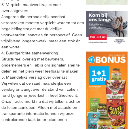
3.
Verplicht maatwerktraject voor
overlastgevers
Jongeren die herhaaldelijk overlast
veroorzaken moeten verplicht worden tot
een
begeleidingstraject met duidelijke
voorwaarden, sancties én perspectief.
Geen
vrijblijvend jongerenwerk, maar een stok én
een wortel.
4.
Buurtgerichte samenwerking
Structureel overleg met bewoners
,
ondernemers
en Tablis
om signalen snel te
delen en het plein weer leefbaar te maken.
5.
Maandelijks verslag over overlast
Wij willen dat de raad maandelijks een
verslag ontvangt over de stand van
zaken
rond
(jongeren)overlast in heel Sliedrecht.
Onze fractie merkt nu dat wij telkens achter
de feiten aanlopen.
Alleen met actuele en
transparante
informatie
kunnen wij onze
controlerende
taak
beter
uitoefenen.