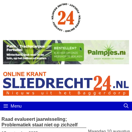
Ga
naar
de
inhoud
Menu
Raad evalueert jaarwisseling;
Problematiek staat niet op zichzelf
Maandag 10 augustus