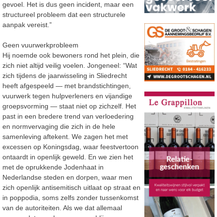
gevoel. Het is
dus geen incident, maar een
structureel probleem dat een structurele
aanpak vereist.”
Geen vuurwerkprobleem
Hij noemde ook bewoners rond het plein, die
zich niet altijd veilig voelen. Jongeneel: “
Wat
zich tijdens de jaarwisseling in Sliedrecht
heeft afgespeeld
—
met brandstichtingen,
vuurwerk tegen hulpverleners en vijandige
groepsvorming
—
staat niet op zichzelf. Het
past
in een bredere trend van verloedering
en normvervaging die zich in de hele
s
amenleving
aftekent. We zagen het met
excessen op Koningsdag, waar feestvertoon
ontaardt in openlijk
geweld. En we zien het
met de oprukkende Jodenhaat in
Nederlandse steden
en dorpen
, waar
men
zich openlijk antisemitisch uitlaat op straat
en
in poppodia
,
soms zelfs zonder
tussenkomst
van de autoriteiten. Als we dat allemaal