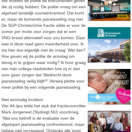
We moeten de politie de instrumenten geven
die zij nodig hebben. De politie vroeg om een
algeheel landelijk vuurwerkverbod. Dat komt
er, maar de komende jaarwisseling nog niet.
De SGP-ChristenUnie fractie wilde er voor de
zomer per motie voor zorgen dat er een
VNG-breed alternatief voor zou komen. Daar
was in deze raad geen meerderheid voor. Ik
sta hier dus eigenlijk met de vraag. Wat dan?
Hoe geven wij de politie de armslag om
stevig in te grijpen waar nodig? Ik hoor graag
van mijn collega raadsleden hoe zij er dan
voor gaan zorgen dat Sliedrecht deze
jaarwisseling veilig blijft?” Verweij pleitte voor
meer politie bij een volgende jaarwisseling.
Niet eenmalig incident
Vier A4-tjes telde het stuk dat fractievoorzitter
Mark Jongeneel (Slydregt.NU) voordroeg.
“Wat ons betreft is de evaluatie over de
afgelopen jaarwisseling confronterend, maar
helaas niet verrassend. Ondanks alle inzet