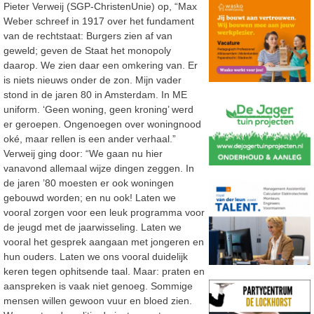
Pieter Verweij (SGP-ChristenUnie) op, “Max
Weber schreef in 1917 over het fundament
van de rechtstaat: Burgers zien af van
geweld; geven de Staat het monopoly
daarop. We zien daar een omkering van. Er
is niets nieuws onder de zon. Mijn vader
stond in de jaren 80 in Amsterdam. In ME
uniform. ‘Geen woning, geen kroning’ werd
er geroepen. Ongenoegen over woningnood
oké, maar rellen is een ander verhaal.”
Verweij ging door: “We gaan nu hier
vanavond allemaal wijze dingen zeggen. In
de jaren ’80 moesten er ook woningen
gebouwd worden; en nu ook! Laten we
vooral zorgen voor een leuk programma voor
de jeugd met de jaarwisseling. Laten we
vooral het gesprek aangaan met jongeren en
hun ouders. Laten we ons vooral duidelijk
keren tegen ophitsende taal. Maar: praten en
aanspreken is vaak niet genoeg. Sommige
mensen willen gewoon vuur en bloed zien.