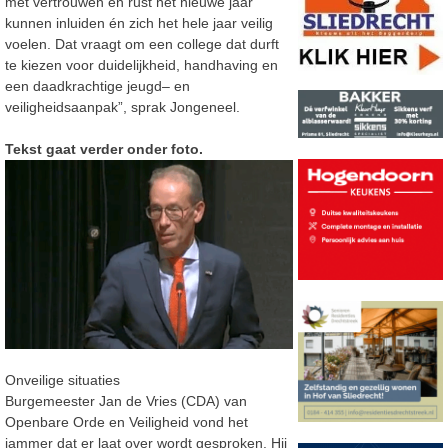
met vertrouwen en rust het nieuwe jaar
kunnen
inluiden én zich het hele jaar veilig
voelen. Dat vraagt om een college dat durft
te kiezen voor
duidelijkheid, handhaving en
een daadkrachtige jeugd
–
en
veiligheidsaan
pak”, sprak Jongeneel.
Tekst gaat verder onder foto.
Onveilige situaties
Burgemeester Jan de Vries (CDA) van
Openbare Orde en Veiligheid vond het
jammer dat er laat over wordt gesproken. Hij