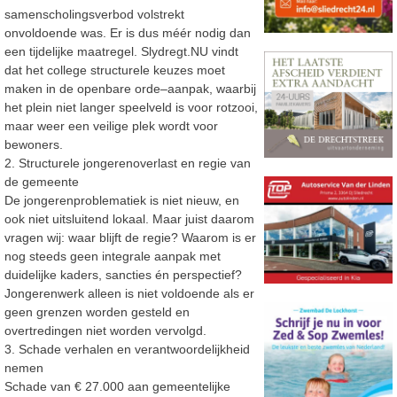
samenscholingsverbod
volstrekt
onvoldoende was. Er is dus méér nodig dan
een tijdelijke maatregel. Slydregt.NU
vindt
dat het college structurele keuzes moet
maken in de openbare orde
–
aanpa
k, waarbij
het
plein niet langer speelveld is voor rotzooi,
maar weer een veilige plek wordt voor
bewoners.
2. Structurele jongerenoverlast en regie van
de gemeente
De jongerenproblematiek is niet nieuw, en
ook niet uitsluitend lokaal. Maar juist daarom
vragen wij: waar blijft de regie? Waarom is er
nog steeds geen integrale aanpak met
duidelijke kaders, sancties én perspectief?
Jongerenwerk alleen is niet voldoende a
ls er
geen
grenzen worden gesteld en
overtredingen niet worden vervolgd.
3. Schade verhalen en verantwoordelijkheid
nemen
Schade van € 27.000 aan gemeentelijke