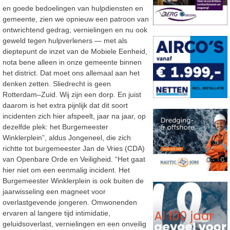
en goede bedoelingen van hulpdiensten en
gemeente, zien
we opnieuw een patroon van
ontwrichtend gedrag, vernielingen en
nu ook
geweld tegen
hulpverleners
—
met als
dieptepunt de inzet van de Mobiele Eenheid,
nota bene alleen in
onze gemeente binnen
het district.
Dat moet ons allemaal aan het
denken zetten. Sliedrecht is geen
Rotterdam
–
Zuid. Wij zijn een
dorp. En juist
daarom is het extra pijnlijk dat dit soort
incidenten zich hier afspeelt, jaar na jaar, op
dezelfde plek: het Burgemeester
Winklerplein”, aldus Jongeneel, die zich
richtte tot burgemeester Jan de Vries (CDA)
van Openbare Orde en Veiligheid. “Het gaat
hier niet om een eenmalig incident. Het
Burgemeester Winklerplein is ook buiten de
jaarwisseling een magneet voor
overlastgevende jongeren. Omwonenden
ervaren al langere tijd intimidatie,
geluidsoverlast, vernielingen en een onveilig