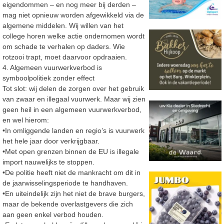
eigendommen
–
en nog meer bij derden
–
mag niet opnieuw worden afgewikkeld via de
algemene middelen. Wij willen van het
college
horen welke actie ondernomen wordt
om schade te verhalen op daders. Wie
rotzooi
trapt,
moet daarvoor opdraaien.
4. Algemeen vuurwerkverbod is
symboolpolitiek zonder effect
Tot slot: wij delen de zorgen over het gebruik
van zwaar en illegaal vuurwerk. Maar wij zien
geen heil in een algemeen vuurwerkverbod,
en wel hierom:
•
In omliggende landen en regio’s is vuurwerk
het hele jaar door verkrijgbaar.
•
Met open grenzen binnen de EU is illegale
import nauwelijks te stoppen.
•
De politie heeft niet de mankracht om dit in
de jaarwisselingsperiode te handhaven.
•
En uiteindelijk zijn het niet de brave burgers,
maar de bekende overlastgevers die zich
aan geen enkel verbod houden.