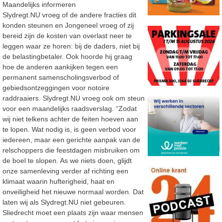
Maandelijks informeren
Slydregt.NU vroeg of de andere fracties dit
konden steunen en Jongeneel vroeg of zij
bereid zijn
de kosten van overlast neer te
leggen waar ze horen: bij de daders, niet
bij
de belastingbetaler. Ook hoorde hij graag
hoe de anderen aan
kijken
tegen een
permanent samenscholingsverbod of
gebiedsontzeggingen voor notoire
raddraaiers. Slydregt.NU vroeg ook om steun
voor
een maandelijks raadsverslag. “Zodat
wij niet
telkens achter de feiten hoeven aan
te lopen.
Wat nodig is, is geen verbod voor
iedereen, maar een gerichte aanpak van de
relschoppers die
feestdagen misbruiken om
de boel te slopen. A
s we niets doen, glijdt
onze samenleving verder af richting een
klimaat waarin
hufterigheid, haat en
onveiligheid het nieuwe normaal worden. Dat
laten wij als Slydregt.NU
niet gebeuren.
Sliedrecht moet een plaats zijn waar mensen