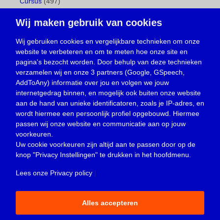
Cursus
(497)
Geboorte
(1)
Wij maken gebruik van cookies
Gemeentepagina
(104)
Ingezonden brief
(539)
Wij gebruiken cookies en vergelijkbare technieken om onze
website te verbeteren en om te meten hoe onze site en
Media
(156)
pagina's bezocht worden. Door behulp van deze technieken
Nieuws
(23.330)
verzamelen wij en onze 3 partners (Google, GSpeech,
Opinie
(374)
AddToAny) informatie over jou en volgen we jouw
Oproep
(734)
internetgedrag binnen, en mogelijk ook buiten onze website
Overlijden
(39)
aan de hand van unieke identificatoren, zoals je IP-adres, en
wordt hiermee een persoonlijk profiel opgebouwd. Hiermee
Podcast
(18)
passen wij onze website en communicatie aan op jouw
prijsvraag
(5)
voorkeuren.
Religie
(1.438)
Uw cookie voorkeuren zijn altijd aan te passen door op de
Service
(226)
knop
"Privacy Instellingen"
te drukken in het hoofdmenu.
Sport
(4.415)
Lees onze Privacy policy
|
Trouwen en feesten
(3)
Vacature
(1)
Alles accepteren
Verloren en gevonden
(854)
Zakelijk
(3.674)