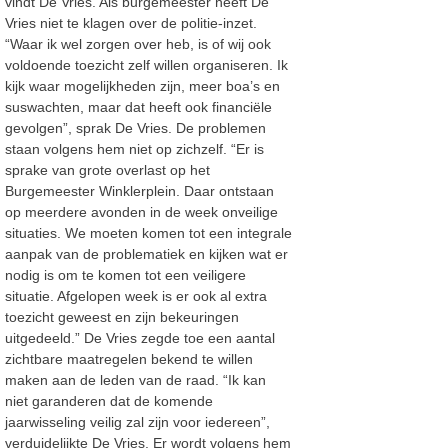
vindt De Vries. Als burgemeester heeft De
Vries niet te klagen over de politie-inzet.
“Waar ik wel zorgen over heb, is of wij ook
voldoende toezicht zelf willen organiseren. Ik
kijk waar mogelijkheden zijn, meer boa’s en
suswachten, maar dat heeft ook financiële
gevolgen”, sprak De Vries. De problemen
staan volgens hem niet op zichzelf. “Er is
sprake van grote overlast op het
Burgemeester Winklerplein. Daar ontstaan
op meerdere avonden in de week onveilige
situaties. We moeten komen tot een integrale
aanpak van de problematiek en kijken wat er
nodig is om te komen tot een veiligere
situatie. Afgelopen week is er ook al extra
toezicht geweest en zijn bekeuringen
uitgedeeld.” De Vries zegde toe een aantal
zichtbare maatregelen bekend te willen
maken aan de leden van de raad. “Ik kan
niet garanderen dat de komende
jaarwisseling veilig zal zijn voor iedereen”,
verduidelijkte De Vries. Er wordt volgens hem