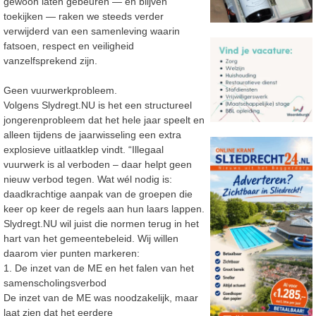
gewoon laten gebeuren
—
en blijven
toekijken
—
raken we steeds verder
verwijderd van een samenleving waarin
fatsoen, respect
en veiligheid
vanzelfsprekend zijn.
Geen vuurwerkprobleem.
Volgens Slydregt.NU is het een
structureel
jongerenprobleem
dat het hele jaar speelt en
alleen tijdens de
jaarwisseling een extra
explosieve uitlaatklep vindt. “
Illegaal
vuurwerk is al verboden
–
daar helpt geen
nieuw verbod tegen.
Wat wél nodig is:
daadkrachtige aanpak van de groepen die
keer op keer de regels aan hun
laars lappen.
Slydregt.NU wil juist die normen terug in het
hart van het gemeentebeleid.
Wij willen
daarom vier punten markeren:
1. De inzet van de ME en het falen van het
samenscholingsverbod
De inzet van de ME was noodzakelijk, maar
laat zien dat het eerdere