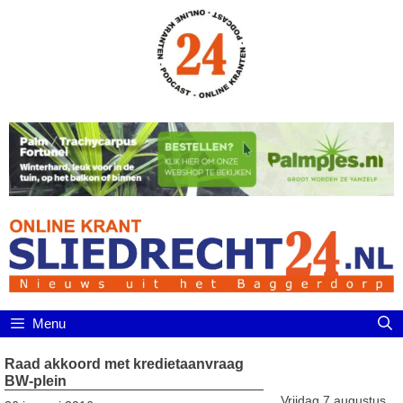
Ga
naar
de
inhoud
Menu
Raad akkoord met kredietaanvraag
BW-plein
Vrijdag 7 augustus