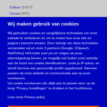
Cultuur
(3.617)
Cursus
(497)
Geboorte
(1)
Wij maken gebruik van cookies
Gemeentepagina
(104)
Ingezonden brief
(537)
Wij gebruiken cookies en vergelijkbare technieken om onze
website te verbeteren en om te meten hoe onze site en
Media
(156)
pagina's bezocht worden. Door behulp van deze technieken
Nieuws
(23.329)
verzamelen wij en onze 3 partners (Google, GSpeech,
Opinie
(373)
AddToAny) informatie over jou en volgen we jouw
Oproep
(734)
internetgedrag binnen, en mogelijk ook buiten onze website
Overlijden
(39)
aan de hand van unieke identificatoren, zoals je IP-adres, en
wordt hiermee een persoonlijk profiel opgebouwd. Hiermee
Podcast
(18)
passen wij onze website en communicatie aan op jouw
prijsvraag
(5)
voorkeuren.
Religie
(1.438)
Uw cookie voorkeuren zijn altijd aan te passen door op de
Service
(226)
knop
"Privacy Instellingen"
te drukken in het hoofdmenu.
Sport
(4.415)
Lees onze Privacy policy
|
Trouwen en feesten
(3)
Vacature
(1)