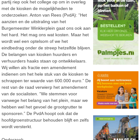
partij riep ook het college op om in overleg
met de kiosken de mogelijkheden te
onderzoeken. Anton van Rees (PvdA): “Het
aanzien en de uitstraling van het
Burgemeester Winklerplein gaat ons ook aan
het hard. Het mag ons wat kosten. Maar het
wordt wel een optelsom of we het
eindbedrag onder de streep hetzelfde blijven.
De belangen van kiosken huurders en
verhuurders haaks staan op ontwikkelaars.
Wij willen als fractie een amendement
indienen om het hele stuk van de kiosken te
schrappen ter waarde van 600.000 euro.” De
rest van de raad verwierp het amendement
van de socialisten. “We stemmen voor
vanwege het belang van het plein, maar we
hebben wel het gevoel de grootgrutter te
sponsoren.” De PvdA hoopt ook dat de
hoofdgroenstructuur behouden blijft en zelfs
wordt versterkt.
Onderzoek