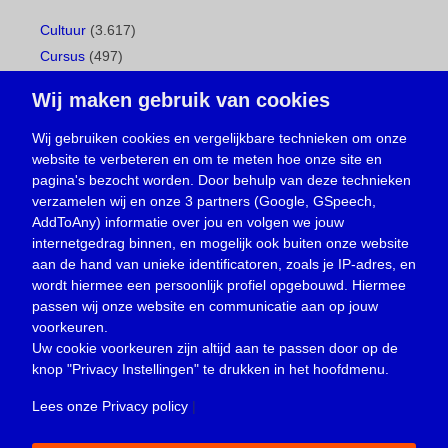
Cultuur
(3.617)
Cursus
(497)
Geboorte
(1)
Wij maken gebruik van cookies
Gemeentepagina
(104)
Ingezonden brief
(539)
Wij gebruiken cookies en vergelijkbare technieken om onze
website te verbeteren en om te meten hoe onze site en
Media
(156)
pagina's bezocht worden. Door behulp van deze technieken
Nieuws
(23.330)
verzamelen wij en onze 3 partners (Google, GSpeech,
Opinie
(374)
AddToAny) informatie over jou en volgen we jouw
Oproep
(734)
internetgedrag binnen, en mogelijk ook buiten onze website
Overlijden
(39)
aan de hand van unieke identificatoren, zoals je IP-adres, en
wordt hiermee een persoonlijk profiel opgebouwd. Hiermee
Podcast
(18)
passen wij onze website en communicatie aan op jouw
prijsvraag
(5)
voorkeuren.
Religie
(1.438)
Uw cookie voorkeuren zijn altijd aan te passen door op de
Service
(226)
knop
"Privacy Instellingen"
te drukken in het hoofdmenu.
Sport
(4.415)
Lees onze Privacy policy
|
Trouwen en feesten
(3)
Vacature
(1)