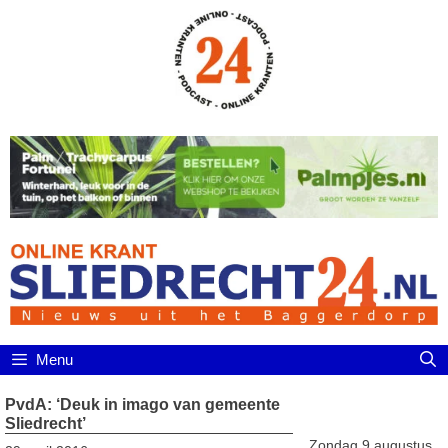
Ga
naar
de
inhoud
Menu
PvdA: ‘Deuk in imago van gemeente
Sliedrecht’
Zondag 9 augustus