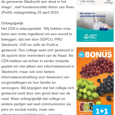
de gemeente Sliedrecht een deuk in het
imago”, stelt fractievoorzitter Anton van Rees
(PvdA) vrijdagmiddag 29 april 2016.
Onbegrijpelijk
Het CDA is teleurgesteld. “Wij hebben nota
bene een motie ingediend om een avond te
beleggen, dat niet door SGPCU, PRO
Sliedrecht, VVD en zelfs de PvdA is
gesteund. Dus college weet zich gesteund in
dit opzicht door merendeel van de Raad. Als
CDA hebben we echter in eerder instantie
gepleit om niet alleen een informatieavond in
Sliedrecht, maar ook voor betere
informatieverstrekking voor bewoners van
zorginstellingen en hun familie en
verzorgers. Wij begrijpen dat het college zich
gesteund voelt door een groot deel van de
raad. Maar onbegrijpelijk dat college en
andere partijen wel veel communiceren via
pers en sociaal media, maar een
informatieavond blokkeren”, reageert