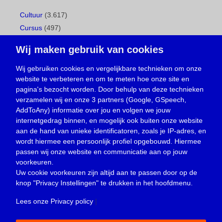
Cultuur
(3.617)
Cursus
(497)
Geboorte
(1)
Wij maken gebruik van cookies
Gemeentepagina
(104)
Ingezonden brief
(537)
Wij gebruiken cookies en vergelijkbare technieken om onze
website te verbeteren en om te meten hoe onze site en
Media
(156)
pagina's bezocht worden. Door behulp van deze technieken
Nieuws
(23.329)
verzamelen wij en onze 3 partners (Google, GSpeech,
Opinie
(373)
AddToAny) informatie over jou en volgen we jouw
Oproep
(734)
internetgedrag binnen, en mogelijk ook buiten onze website
Overlijden
(39)
aan de hand van unieke identificatoren, zoals je IP-adres, en
wordt hiermee een persoonlijk profiel opgebouwd. Hiermee
Podcast
(18)
passen wij onze website en communicatie aan op jouw
prijsvraag
(5)
voorkeuren.
Religie
(1.438)
Uw cookie voorkeuren zijn altijd aan te passen door op de
Service
(226)
knop
"Privacy Instellingen"
te drukken in het hoofdmenu.
Sport
(4.415)
Lees onze Privacy policy
|
Trouwen en feesten
(3)
Vacature
(1)