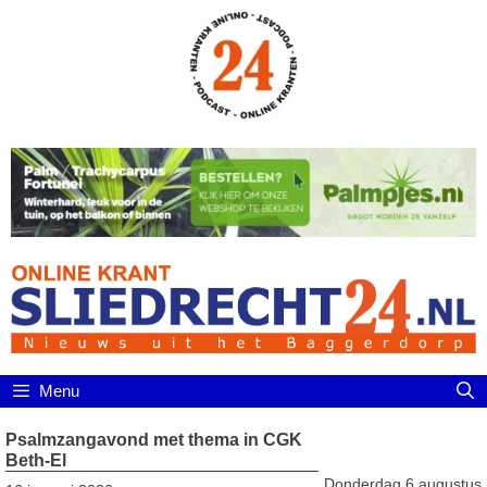
Ga
naar
de
inhoud
Menu
Psalmzangavond met thema in CGK
Beth-El
Donderdag 6 augustus