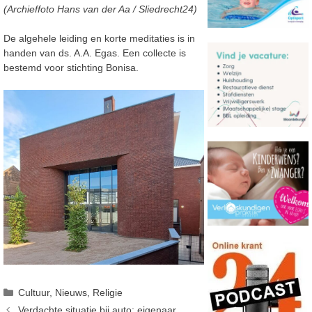
(Archieffoto Hans van der Aa / Sliedrecht24)
De algehele leiding en korte meditaties is in
handen van ds. A.A. Egas. Een collecte is
bestemd voor stichting Bonisa.
Categorieën
Cultuur
,
Nieuws
,
Religie
Verdachte situatie bij auto; eigenaar