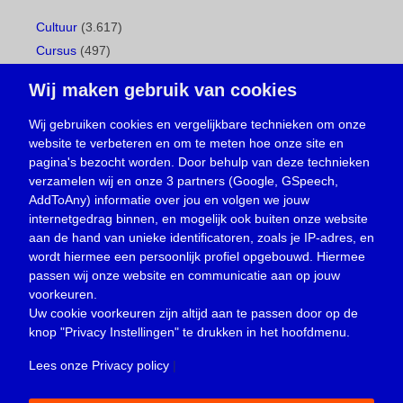
Cultuur
(3.617)
Cursus
(497)
Geboorte
(1)
Wij maken gebruik van cookies
Gemeentepagina
(104)
Ingezonden brief
(537)
Wij gebruiken cookies en vergelijkbare technieken om onze
website te verbeteren en om te meten hoe onze site en
Media
(156)
pagina's bezocht worden. Door behulp van deze technieken
Nieuws
(23.329)
verzamelen wij en onze 3 partners (Google, GSpeech,
Opinie
(373)
AddToAny) informatie over jou en volgen we jouw
Oproep
(734)
internetgedrag binnen, en mogelijk ook buiten onze website
Overlijden
(39)
aan de hand van unieke identificatoren, zoals je IP-adres, en
wordt hiermee een persoonlijk profiel opgebouwd. Hiermee
Podcast
(18)
passen wij onze website en communicatie aan op jouw
prijsvraag
(5)
voorkeuren.
Religie
(1.438)
Uw cookie voorkeuren zijn altijd aan te passen door op de
Service
(226)
knop
"Privacy Instellingen"
te drukken in het hoofdmenu.
Sport
(4.415)
Lees onze Privacy policy
|
Trouwen en feesten
(3)
Vacature
(1)