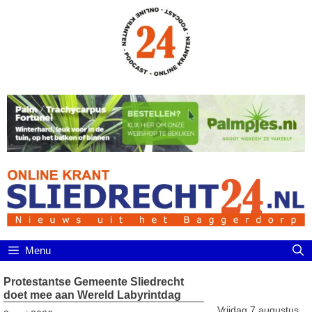
Ga
naar
de
inhoud
Menu
Protestantse Gemeente Sliedrecht
doet mee aan Wereld Labyrintdag
Vrijdag 7 augustus