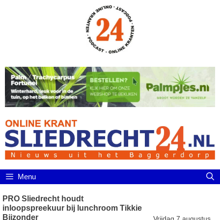
Ga
naar
de
inhoud
Menu
PRO Sliedrecht houdt
inloopspreekuur bij lunchroom Tikkie
Bijzonder
Vrijdag 7 augustus