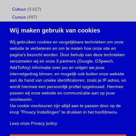
Cultuur
(3.617)
Cursus
(497)
Geboorte
(1)
Wij maken gebruik van cookies
Gemeentepagina
(104)
Ingezonden brief
(538)
Wij gebruiken cookies en vergelijkbare technieken om onze
website te verbeteren en om te meten hoe onze site en
Media
(156)
pagina's bezocht worden. Door behulp van deze technieken
Nieuws
(23.329)
verzamelen wij en onze 3 partners (Google, GSpeech,
Opinie
(373)
AddToAny) informatie over jou en volgen we jouw
Oproep
(734)
internetgedrag binnen, en mogelijk ook buiten onze website
Overlijden
(39)
aan de hand van unieke identificatoren, zoals je IP-adres, en
wordt hiermee een persoonlijk profiel opgebouwd. Hiermee
Podcast
(18)
passen wij onze website en communicatie aan op jouw
prijsvraag
(5)
voorkeuren.
Religie
(1.438)
Uw cookie voorkeuren zijn altijd aan te passen door op de
Service
(226)
knop
"Privacy Instellingen"
te drukken in het hoofdmenu.
Sport
(4.415)
Lees onze Privacy policy
|
Trouwen en feesten
(3)
Vacature
(1)