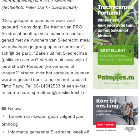
zaterdagmiddag van PRO Sliedrecht.
(Archieffoto Peter Donk / Sliedrecht24)
“De afgelopen maand is er weer veel
gebeurd in ons dorp. De fractie van PRO
Sliedrecht heeft op vele manieren contact
gehad met de inwoners van Sliedrecht, maar
wij ontvangen je graag op ons spreekuur”,
schrijft de partij, “Zaken uit het Sliedrechtse
(politieke) nieuws? Verhalen uit jouw wijk of
jouw straat? Persoonlijke verhalen of
vragen?” Vragen over het spreekuur kunnen
worden gesteld door te bellen met raadslid
Timo Pauw, Tel. 06-14542533 of een e-mail
te sturen naar: spreekuur@prosliedrecht.nl
Categorieën
Nieuws
Tarieven drinkwater gaan volgend jaar
omhoog
Informatie gemeente Sliedrecht: week 48