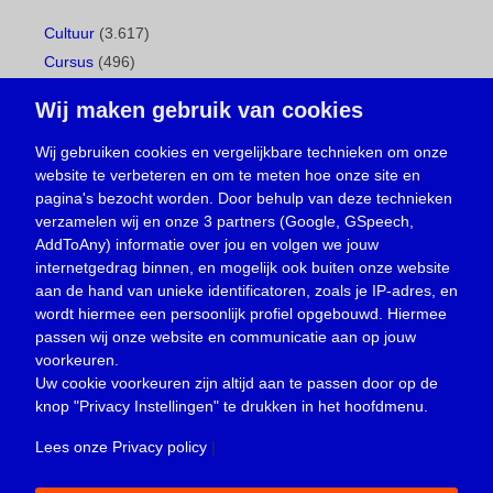
Cultuur
(3.617)
Cursus
(496)
Geboorte
(1)
Wij maken gebruik van cookies
Gemeentepagina
(104)
Ingezonden brief
(537)
Wij gebruiken cookies en vergelijkbare technieken om onze
website te verbeteren en om te meten hoe onze site en
Media
(156)
pagina's bezocht worden. Door behulp van deze technieken
Nieuws
(23.329)
verzamelen wij en onze 3 partners (Google, GSpeech,
Opinie
(373)
AddToAny) informatie over jou en volgen we jouw
Oproep
(734)
internetgedrag binnen, en mogelijk ook buiten onze website
Overlijden
(39)
aan de hand van unieke identificatoren, zoals je IP-adres, en
wordt hiermee een persoonlijk profiel opgebouwd. Hiermee
Podcast
(18)
passen wij onze website en communicatie aan op jouw
prijsvraag
(5)
voorkeuren.
Religie
(1.438)
Uw cookie voorkeuren zijn altijd aan te passen door op de
Service
(226)
knop
"Privacy Instellingen"
te drukken in het hoofdmenu.
Sport
(4.414)
Lees onze Privacy policy
|
Trouwen en feesten
(3)
Vacature
(1)