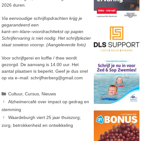
2026 duren.
Via eenvoudige schrijfopdrachten krijg je
gegarandeerd een
kant
–
en
–
klare
–
voordrachttekst op papier.
Schrijfervaring is niet nodig.
Het
schrijfplezier
staat
sowieso
voorop. (Aangeleverde foto)
Voor schrijfgere
i en koffie /
thee wordt
gezorgd. De aanvang is
14.00 uur.
Het
aantal plaatsen is beperkt.
Geef je
dus snel
op via e
–
mail: schrijfherberg@gmail.com
Categorieën
Cultuur
,
Cursus
,
Nieuws
Alzheimercafé over impact op gedrag en
stemming
Waardeburgh viert 25 jaar thuiszorg;
zorg, betrokkenheid en ontwikkeling