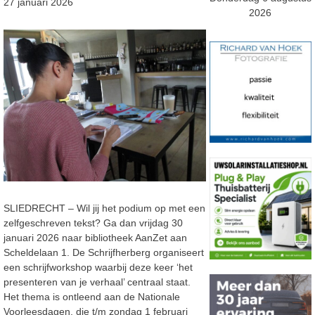
27 januari 2026
2026
SLIEDRECHT –
Wil jij het podium op met een
zelfgeschreven tekst? Ga dan
vrijdag
30
januari
2026
naar bibliotheek AanZet aan
Scheldelaan 1. De Schrijfherberg
organiseert
een schrijfworkshop waarbij
deze
keer
‘
het
presenteren van je ve
rhaal
’
centraal staat.
Het thema is ontleend aan de Nationale
Voorleesdagen, die t/m zondag 1 februari