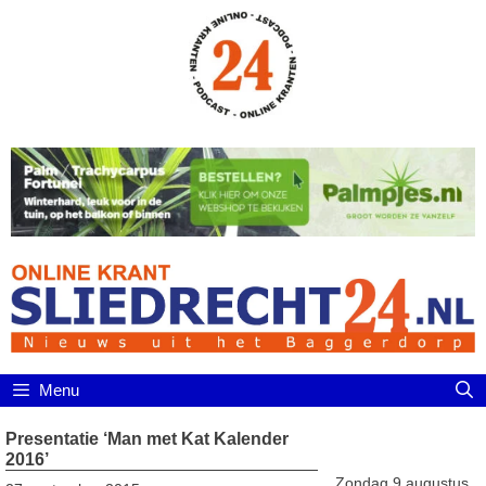
Ga
naar
de
inhoud
Menu
Presentatie ‘Man met Kat Kalender
2016’
Zondag 9 augustus