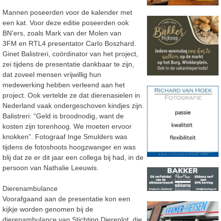
Mannen poseerden voor de kalender met
een kat. Voor deze editie poseerden ook
BN’ers, zoals Mark van der Molen van
3FM en RTL4 presentator Carlo Boszhard.
Ginet Balistreri, coördinator van het project,
zei tijdens de presentatie dankbaar te zijn,
dat zoveel mensen vrijwillig hun
medewerking hebben verleend aan het
project. Ook vertelde ze dat dierenasielen in
Nederland vaak ondergeschoven kindjes zijn.
Balistreri: “Geld is broodnodig, want de
kosten zijn torenhoog. We moeten ervoor
knokken”. Fotograaf Inge Smulders was
tijdens de fotoshoots hoogzwanger en was
blij dat ze er dit jaar een collega bij had, in de
persoon van Nathalie Leeuwis.
Dierenambulance
Voorafgaand aan de presentatie kon een
kijkje worden genomen bij de
dierenambulance van Stichting Dierenlot, die