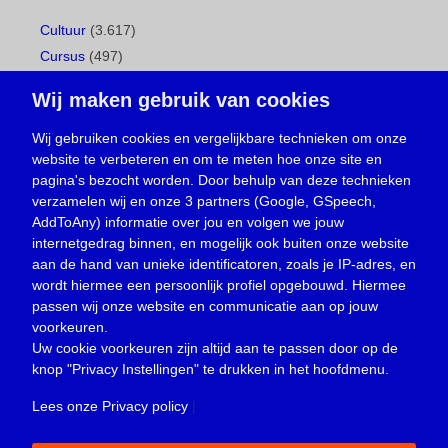
Cultuur
(3.617)
Cursus
(497)
Geboorte
(1)
Wij maken gebruik van cookies
Gemeentepagina
(104)
Ingezonden brief
(539)
Wij gebruiken cookies en vergelijkbare technieken om onze
website te verbeteren en om te meten hoe onze site en
Media
(156)
pagina's bezocht worden. Door behulp van deze technieken
Nieuws
(23.330)
verzamelen wij en onze 3 partners (Google, GSpeech,
Opinie
(374)
AddToAny) informatie over jou en volgen we jouw
Oproep
(734)
internetgedrag binnen, en mogelijk ook buiten onze website
Overlijden
(39)
aan de hand van unieke identificatoren, zoals je IP-adres, en
wordt hiermee een persoonlijk profiel opgebouwd. Hiermee
Podcast
(18)
passen wij onze website en communicatie aan op jouw
prijsvraag
(5)
voorkeuren.
Religie
(1.438)
Uw cookie voorkeuren zijn altijd aan te passen door op de
Service
(226)
knop
"Privacy Instellingen"
te drukken in het hoofdmenu.
Sport
(4.415)
Lees onze Privacy policy
|
Trouwen en feesten
(3)
Vacature
(1)