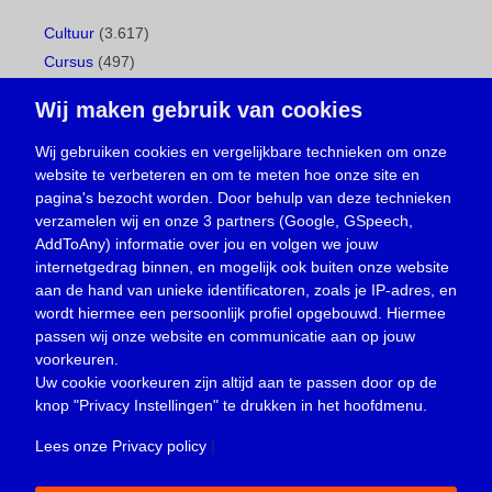
Cultuur
(3.617)
Cursus
(497)
Geboorte
(1)
Wij maken gebruik van cookies
Gemeentepagina
(104)
Ingezonden brief
(539)
Wij gebruiken cookies en vergelijkbare technieken om onze
website te verbeteren en om te meten hoe onze site en
Media
(156)
pagina's bezocht worden. Door behulp van deze technieken
Nieuws
(23.330)
verzamelen wij en onze 3 partners (Google, GSpeech,
Opinie
(374)
AddToAny) informatie over jou en volgen we jouw
Oproep
(734)
internetgedrag binnen, en mogelijk ook buiten onze website
Overlijden
(39)
aan de hand van unieke identificatoren, zoals je IP-adres, en
wordt hiermee een persoonlijk profiel opgebouwd. Hiermee
Podcast
(18)
passen wij onze website en communicatie aan op jouw
prijsvraag
(5)
voorkeuren.
Religie
(1.438)
Uw cookie voorkeuren zijn altijd aan te passen door op de
Service
(226)
knop
"Privacy Instellingen"
te drukken in het hoofdmenu.
Sport
(4.415)
Lees onze Privacy policy
|
Trouwen en feesten
(3)
Vacature
(1)