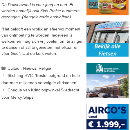
De Praiseavond is voor jong en oud. Er
worden namelijk ook Kids Praise nummers
gezongen. (Aangeleverde archieffoto)
“Het belooft een vrolijk en sfeervol moment
van ontmoeting te worden. Iedereen is
welkom en mag zich vrij voelen om te zingen,
te dansen of stil te genieten mét elkaar en
vóór God”, laat de kerk weten.
Categorieën
Cultuur
,
Nieuws
,
Religie
Stichting HVC: ‘Bestel potgrond en help
daarmee miljoenen vervolgde christenen’
Cheque van Kringloopwinkel Sliedrecht
voor Mercy Ships