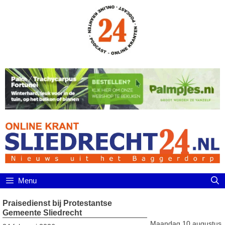
Ga
naar
de
inhoud
Menu
Praisedienst bij Protestantse
Gemeente Sliedrecht
Maandag 10 augustus