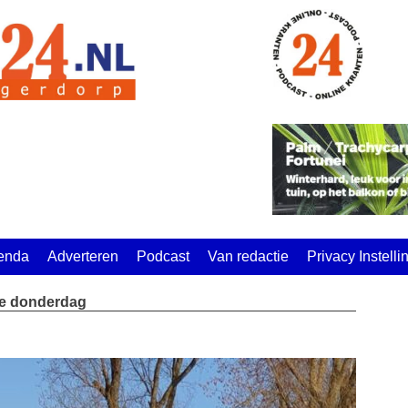
enda
Adverteren
Podcast
Van redactie
Privacy Instell
de donderdag