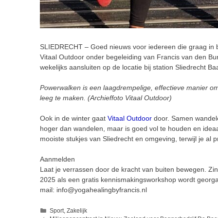
SLIEDRECHT – Goed nieuws voor iedereen die graag in be
Vitaal Outdoor onder begeleiding van Francis van den B
wekelijks aansluiten op de locatie bij station Sliedrecht
Powerwalken is een laagdrempelige, effectieve manier om
leeg te maken. (Archieffoto Vitaal Outdoor)
Ook in de winter gaat
Vitaal Outdoor
door. Samen wandelen
hoger dan wandelen, maar is goed vol te houden en idea
mooiste stukjes van Sliedrecht en omgeving, terwijl je al
Aanmelden
Laat je verrassen door de kracht van buiten bewegen. Z
2025 als een gratis kennismakingsworkshop wordt georg
mail: info@yogahealingbyfrancis.nl
Categorieën
Sport
,
Zakelijk