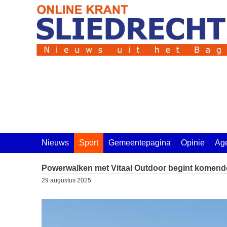
Ga
naar
de
inhoud
Nieuws
Sport
Gemeentepagina
Opinie
Ag
Powerwalken met Vitaal Outdoor begint komen
29 augustus 2025