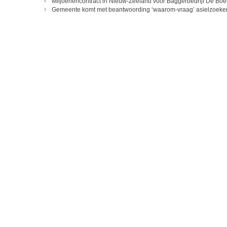
Miljoenencontract in Nieuw-Zeeland voor Baggerbedrijf De Boe
Gemeente komt met beantwoording ‘waarom-vraag’ asielzoeke