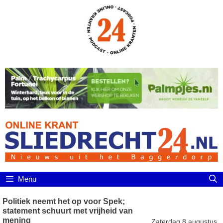
Ga
naar
de
inhoud
Menu
Politiek neemt het op voor Spek;
statement schuurt met vrijheid van
mening
Zaterdag 8 augustus