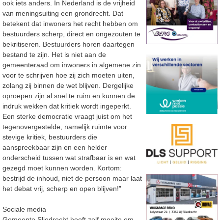
ook iets anders. In Nederland is de vrijheid
van meningsuiting een grondrecht. Dat
betekent dat inwoners het recht hebben om
bestuurders scherp, direct en ongezouten te
bekritiseren. Bestuurders horen daartegen
bestand te zijn. Het is niet aan de
gemeenteraad om inwoners in algemene zin
voor te schrijven hoe zij zich moeten uiten,
zolang zij binnen de wet blijven. Dergelijke
oproepen zijn al snel te ruim en kunnen de
indruk wekken dat kritiek wordt ingeperkt.
Een sterke democratie vraagt juist om het
tegenovergestelde, namelijk ruimte voor
stevige kritiek, bestuurders die
aanspreekbaar zijn en een helder
onderscheid tussen wat strafbaar is en wat
gezegd moet kunnen worden. Kortom:
bestrijd de inhoud, niet de persoon maar laat
het debat vrij, scherp en open blijven!”
Sociale media
Gemeente Sliedrecht heeft zelf moeite om