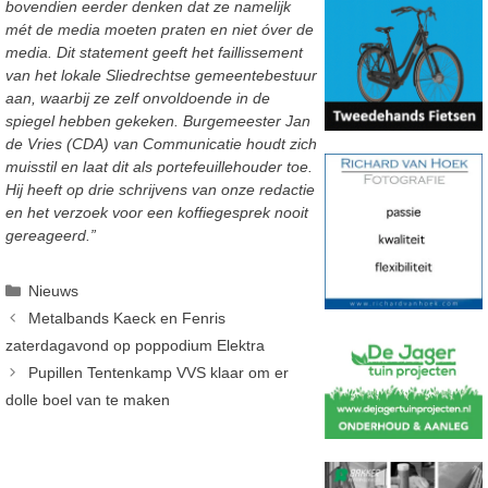
bovendien eerder denken dat ze namelijk
mét de media moeten praten en niet óver de
media. Dit statement geeft het faillissement
van het lokale Sliedrechtse gemeentebestuur
aan, waarbij ze zelf onvoldoende in de
spiegel hebben gekeken. Burgemeester Jan
de Vries (CDA) van Communicatie houdt zich
muisstil en laat dit als portefeuillehouder toe.
Hij heeft op drie schrijvens van onze redactie
en het verzoek voor een koffiegesprek nooit
gereageerd.”
Categorieën
Nieuws
Metalbands Kaeck en Fenris
zaterdagavond op poppodium Elektra
Pupillen Tentenkamp VVS klaar om er
dolle boel van te maken