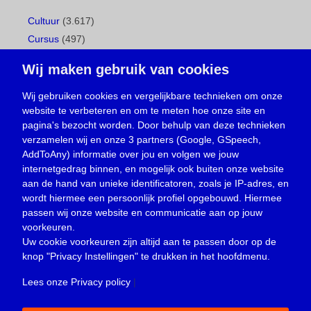
Cultuur
(3.617)
Cursus
(497)
Geboorte
(1)
Wij maken gebruik van cookies
Gemeentepagina
(104)
Ingezonden brief
(538)
Wij gebruiken cookies en vergelijkbare technieken om onze
website te verbeteren en om te meten hoe onze site en
Media
(156)
pagina's bezocht worden. Door behulp van deze technieken
Nieuws
(23.329)
verzamelen wij en onze 3 partners (Google, GSpeech,
Opinie
(373)
AddToAny) informatie over jou en volgen we jouw
Oproep
(734)
internetgedrag binnen, en mogelijk ook buiten onze website
Overlijden
(39)
aan de hand van unieke identificatoren, zoals je IP-adres, en
wordt hiermee een persoonlijk profiel opgebouwd. Hiermee
Podcast
(18)
passen wij onze website en communicatie aan op jouw
prijsvraag
(5)
voorkeuren.
Religie
(1.438)
Uw cookie voorkeuren zijn altijd aan te passen door op de
Service
(226)
knop
"Privacy Instellingen"
te drukken in het hoofdmenu.
Sport
(4.415)
Lees onze Privacy policy
|
Trouwen en feesten
(3)
Vacature
(1)