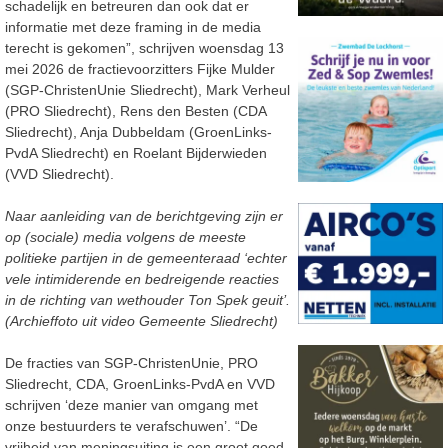
schadelijk en betreuren dan ook dat er
informatie met deze framing in de media
terecht is gekomen”, schrijven woensdag 13
mei 2026 de fractievoorzitters Fijke Mulder
(SGP-ChristenUnie Sliedrecht), Mark Verheul
(PRO Sliedrecht), Rens den Besten (CDA
Sliedrecht), Anja Dubbeldam (GroenLinks-
PvdA Sliedrecht) en Roelant Bijderwieden
(VVD Sliedrecht).
Naar aanleiding van de berichtgeving zijn er
op (sociale) media volgens de meeste
politieke partijen in de gemeenteraad ‘echter
vele intimiderende en bedreigende reacties
in de richting van wethouder Ton Spek geuit’.
(Archieffoto uit video Gemeente Sliedrecht)
De fracties van SGP-ChristenUnie, PRO
Sliedrecht, CDA, GroenLinks-PvdA en VVD
schrijven ‘deze manier van omgang met
onze bestuurders te verafschuwen’. “De
vrijheid van meningsuiting is een groot goed,