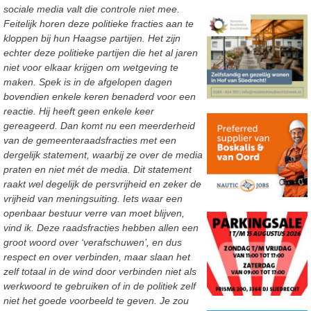
sociale media valt die controle niet mee.
Feitelijk horen deze politieke fracties aan te
kloppen bij hun Haagse partijen. Het zijn
echter deze politieke partijen die het al jaren
niet voor elkaar krijgen om wetgeving te
maken. Spek is in de afgelopen dagen
bovendien enkele keren benaderd voor een
reactie. Hij heeft geen enkele keer
gereageerd. Dan komt nu een meerderheid
van de gemeenteraadsfracties met een
dergelijk statement, waarbij ze over de media
praten en niet mét de media. Dit statement
raakt wel degelijk de persvrijheid en zeker de
vrijheid van meningsuiting. Iets waar een
openbaar bestuur verre van moet blijven,
vind ik. Deze raadsfracties hebben allen een
groot woord over ‘verafschuwen’, en dus
respect en over verbinden, maar slaan het
zelf totaal in de wind door verbinden niet als
werkwoord te gebruiken of in de politiek zelf
niet het goede voorbeeld te geven. Je zou