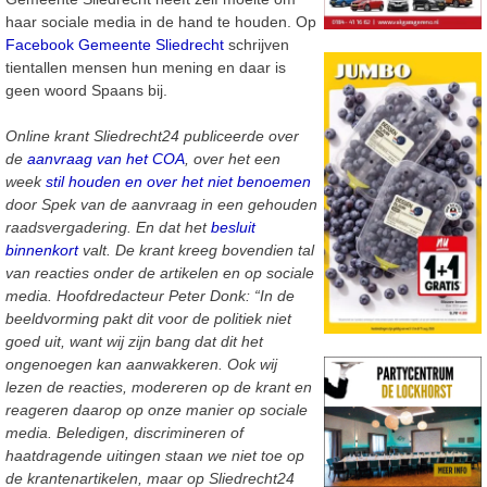
haar sociale media in de hand te houden. Op
Facebook Gemeente Sliedrecht
schrijven
tientallen mensen hun mening en daar is
geen woord Spaans bij.
Online krant Sliedrecht24 publiceerde over
de
aanvraag van het COA
, over het een
week
stil houden en over het niet benoemen
door Spek van de aanvraag in een gehouden
raadsvergadering. En dat het
besluit
binnenkort
valt. De krant kreeg bovendien tal
van reacties onder de artikelen en op sociale
media. Hoofdredacteur Peter Donk: “In de
beeldvorming pakt dit voor de politiek niet
goed uit, want wij zijn bang dat dit het
ongenoegen kan aanwakkeren. Ook wij
lezen de reacties, modereren op de krant en
reageren daarop op onze manier op sociale
media. Beledigen, discrimineren of
haatdragende uitingen staan we niet toe op
de krantenartikelen, maar op Sliedrecht24