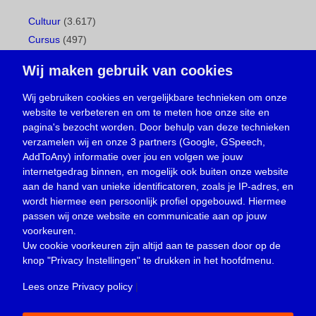
Cultuur
(3.617)
Cursus
(497)
Geboorte
(1)
Wij maken gebruik van cookies
Gemeentepagina
(104)
Ingezonden brief
(538)
Wij gebruiken cookies en vergelijkbare technieken om onze
website te verbeteren en om te meten hoe onze site en
Media
(156)
pagina's bezocht worden. Door behulp van deze technieken
Nieuws
(23.329)
verzamelen wij en onze 3 partners (Google, GSpeech,
Opinie
(373)
AddToAny) informatie over jou en volgen we jouw
Oproep
(734)
internetgedrag binnen, en mogelijk ook buiten onze website
Overlijden
(39)
aan de hand van unieke identificatoren, zoals je IP-adres, en
wordt hiermee een persoonlijk profiel opgebouwd. Hiermee
Podcast
(18)
passen wij onze website en communicatie aan op jouw
prijsvraag
(5)
voorkeuren.
Religie
(1.438)
Uw cookie voorkeuren zijn altijd aan te passen door op de
Service
(226)
knop
"Privacy Instellingen"
te drukken in het hoofdmenu.
Sport
(4.415)
Lees onze Privacy policy
|
Trouwen en feesten
(3)
Vacature
(1)