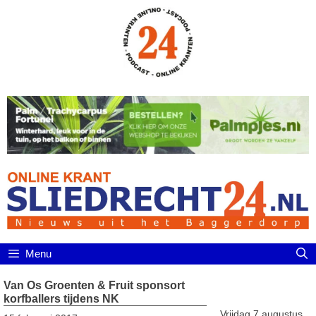
Ga
naar
de
inhoud
Menu
Van Os Groenten & Fruit sponsort
korfballers tijdens NK
Vrijdag 7 augustus