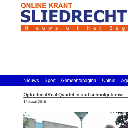
Ga
naar
de
inhoud
Nieuws
Sport
Gemeentepagina
Opinie
Ag
Optreden 4Real Quartet in oud schoolgebouw
14 maart 2016