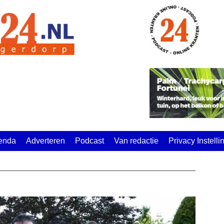
enda
Adverteren
Podcast
Van redactie
Privacy Instell