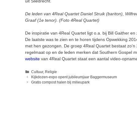
uit Sliedrecht.
De leden van 4Real Quartet Daniel Struik (bariton), Wilf
Graaf (1e tenor). (Foto 4Real Quartet)
De inspiratie van 4Real Quartet ligt o.a. bij Bill Gaither
De laatste was te zien en te horen tijdens Opwekking 2014
met hen gezongen. De groep 4Real Quartet bestaat zo’n 2
regelmaat op en de leden merken dat Southern Gospel m
website
van 4Real Quartet staat een aantal video-opname
Categorieën
Cultuur
,
Religie
Kijkdozen-expo opent jubileumjaar Baggermuseum
Gratis compost halen bij milieupark