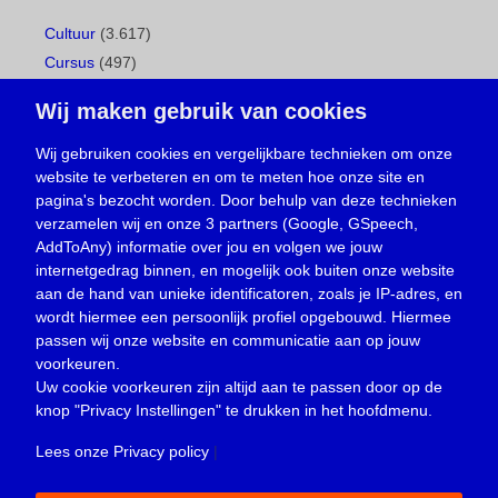
Cultuur
(3.617)
Cursus
(497)
Geboorte
(1)
Wij maken gebruik van cookies
Gemeentepagina
(104)
Ingezonden brief
(538)
Wij gebruiken cookies en vergelijkbare technieken om onze
website te verbeteren en om te meten hoe onze site en
Media
(156)
pagina's bezocht worden. Door behulp van deze technieken
Nieuws
(23.329)
verzamelen wij en onze 3 partners (Google, GSpeech,
Opinie
(373)
AddToAny) informatie over jou en volgen we jouw
Oproep
(734)
internetgedrag binnen, en mogelijk ook buiten onze website
Overlijden
(39)
aan de hand van unieke identificatoren, zoals je IP-adres, en
wordt hiermee een persoonlijk profiel opgebouwd. Hiermee
Podcast
(18)
passen wij onze website en communicatie aan op jouw
prijsvraag
(5)
voorkeuren.
Religie
(1.438)
Uw cookie voorkeuren zijn altijd aan te passen door op de
Service
(226)
knop
"Privacy Instellingen"
te drukken in het hoofdmenu.
Sport
(4.415)
Lees onze Privacy policy
|
Trouwen en feesten
(3)
Vacature
(1)