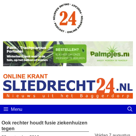
Ga
naar
de
inhoud
Menu
Ook rechter houdt fusie ziekenhuizen
tegen
Vrijdag 7 augustus