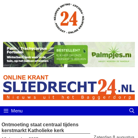
Ga
naar
de
inhoud
Menu
Ontmoeting staat centraal tijdens
kerstmarkt Katholieke kerk
Zaterdag 8 augustus