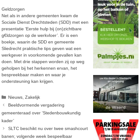
Geldzorgen
Net als in andere gemeenten kwam de
Sociale Dienst Drechtsteden (SDD) met een
presentatie ‘Eerste hulp bij (on)zichtbare
g€ldzorgen op de werkvloer’. Er is een
boekje, waarin de SDD en gemeente
Sliedrecht praktische tips geven wat een
werkgever in voorkomende gevallen kan
doen. Met drie stappen worden zij op weg
geholpen bij het herkennen ervan, het
bespreekbaar maken en waar je
ondersteuning kan krijgen.
Categorieën
Nieuws
,
Zakelijk
Beeldvormende vergadering
gemeenteraad over ‘Stedenbouwkundig
kader’
SLTC beschikt nu over twee smashcourt
banen; volgende week bespeelbaar