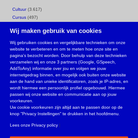
Cultuur
(3.617)
Cursus
(497)
Geboorte
(1)
Wij maken gebruik van cookies
Gemeentepagina
(104)
Ingezonden brief
(539)
Wij gebruiken cookies en vergelijkbare technieken om onze
website te verbeteren en om te meten hoe onze site en
Media
(156)
pagina's bezocht worden. Door behulp van deze technieken
Nieuws
(23.330)
verzamelen wij en onze 3 partners (Google, GSpeech,
Opinie
(374)
AddToAny) informatie over jou en volgen we jouw
Oproep
(734)
internetgedrag binnen, en mogelijk ook buiten onze website
Overlijden
(39)
aan de hand van unieke identificatoren, zoals je IP-adres, en
wordt hiermee een persoonlijk profiel opgebouwd. Hiermee
Podcast
(18)
passen wij onze website en communicatie aan op jouw
prijsvraag
(5)
voorkeuren.
Religie
(1.438)
Uw cookie voorkeuren zijn altijd aan te passen door op de
Service
(226)
knop
"Privacy Instellingen"
te drukken in het hoofdmenu.
Sport
(4.415)
Lees onze Privacy policy
|
Trouwen en feesten
(3)
Vacature
(1)