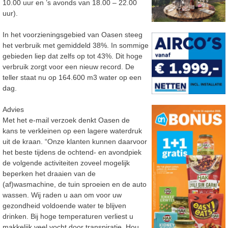
10.00 uur en ’s avonds van 18.00 – 22.00
uur).
In het voorzieningsgebied van Oasen steeg
het verbruik met gemiddeld 38%. In sommige
gebieden liep dat zelfs op tot 43%. Dit hoge
verbruik zorgt voor een nieuw record. De
teller staat nu op 164.600 m3 water op een
dag.
Advies
Met het e-mail verzoek denkt Oasen de
kans te verkleinen op een lagere waterdruk
uit de kraan. “Onze klanten kunnen daarvoor
het beste tijdens de ochtend- en avondpiek
de volgende activiteiten zoveel mogelijk
beperken het draaien van de
(af)wasmachine, de tuin sproeien en de auto
wassen. Wij raden u aan om voor uw
gezondheid voldoende water te blijven
drinken. Bij hoge temperaturen verliest u
makkelijk veel vocht door transpiratie. Hou