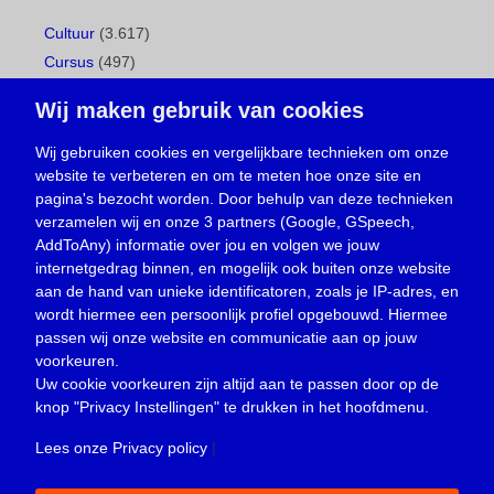
Cultuur
(3.617)
Cursus
(497)
Geboorte
(1)
Wij maken gebruik van cookies
Gemeentepagina
(104)
Ingezonden brief
(539)
Wij gebruiken cookies en vergelijkbare technieken om onze
website te verbeteren en om te meten hoe onze site en
Media
(156)
pagina's bezocht worden. Door behulp van deze technieken
Nieuws
(23.330)
verzamelen wij en onze 3 partners (Google, GSpeech,
Opinie
(374)
AddToAny) informatie over jou en volgen we jouw
Oproep
(734)
internetgedrag binnen, en mogelijk ook buiten onze website
Overlijden
(39)
aan de hand van unieke identificatoren, zoals je IP-adres, en
wordt hiermee een persoonlijk profiel opgebouwd. Hiermee
Podcast
(18)
passen wij onze website en communicatie aan op jouw
prijsvraag
(5)
voorkeuren.
Religie
(1.438)
Uw cookie voorkeuren zijn altijd aan te passen door op de
Service
(226)
knop
"Privacy Instellingen"
te drukken in het hoofdmenu.
Sport
(4.415)
Lees onze Privacy policy
|
Trouwen en feesten
(3)
Vacature
(1)