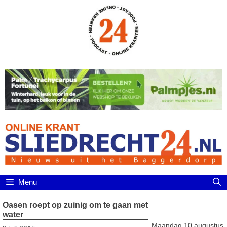
Ga
naar
de
inhoud
Menu
Oasen roept op zuinig om te gaan met
water
Maandag 10 augustus