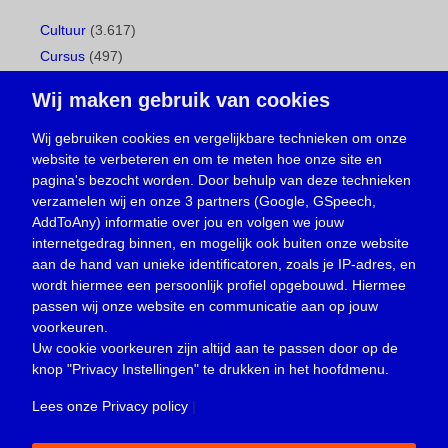
Cultuur
(3.617)
Cursus
(497)
Geboorte
(1)
Wij maken gebruik van cookies
Gemeentepagina
(104)
Ingezonden brief
(539)
Wij gebruiken cookies en vergelijkbare technieken om onze
website te verbeteren en om te meten hoe onze site en
Media
(156)
pagina's bezocht worden. Door behulp van deze technieken
Nieuws
(23.330)
verzamelen wij en onze 3 partners (Google, GSpeech,
Opinie
(374)
AddToAny) informatie over jou en volgen we jouw
Oproep
(734)
internetgedrag binnen, en mogelijk ook buiten onze website
Overlijden
(39)
aan de hand van unieke identificatoren, zoals je IP-adres, en
wordt hiermee een persoonlijk profiel opgebouwd. Hiermee
Podcast
(18)
passen wij onze website en communicatie aan op jouw
prijsvraag
(5)
voorkeuren.
Religie
(1.438)
Uw cookie voorkeuren zijn altijd aan te passen door op de
Service
(226)
knop
"Privacy Instellingen"
te drukken in het hoofdmenu.
Sport
(4.415)
Lees onze Privacy policy
|
Trouwen en feesten
(3)
Vacature
(1)