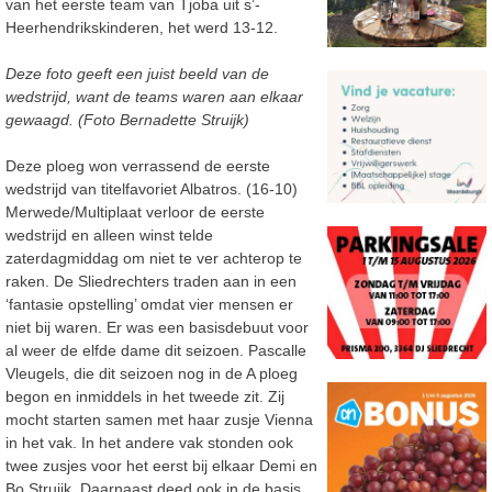
van het eerste team van Tjoba uit s’-
Heerhendrikskinderen, het werd 13-12.
Deze foto geeft een juist beeld van de
wedstrijd, want de teams waren aan elkaar
gewaagd. (Foto Bernadette Struijk)
Deze ploeg won verrassend de eerste
wedstrijd van titelfavoriet Albatros. (16-10)
Merwede/Multiplaat verloor de eerste
wedstrijd en alleen winst telde
zaterdagmiddag om niet te ver achterop te
raken. De Sliedrechters traden aan in een
‘fantasie opstelling’ omdat vier mensen er
niet bij waren. Er was een basisdebuut voor
al weer de elfde dame dit seizoen. Pascalle
Vleugels, die dit seizoen nog in de A ploeg
begon en inmiddels in het tweede zit. Zij
mocht starten samen met haar zusje Vienna
in het vak. In het andere vak stonden ook
twee zusjes voor het eerst bij elkaar Demi en
Bo Struijk. Daarnaast deed ook in de basis