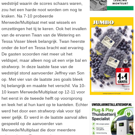
wedstrijd waarin de scores schaars waren,
zou het een harde noot worden om nog te
kraken. Na 7-10 probeerde
Merwede/Multiplaat met wat wissels en
omzettingen het tij te keren. Ook het invallen
van de ervaren Twan van de Wetering en
Tessa Visser bleek belangrijk. Twan heerste
onder de korf en Tessa bracht wat ervaring.
De gasten scoorden niet meer uit het
veldspel, maar alleen nog uit een vrije bal en
strafworp. In deze laatste fase van de
wedstrijd stond aanvoerder Jeffrey van Son
op. Met vier van de laatste zes goals bleek
hij belangrijk en maakte het verschil. Via 10-
10 kwam Merwede/Multiplaat op 12-11 voor
het eerst in de tweede helft op voorsprong
en leek het al hun kant op te kantelen. Echter
werd het door een strafworp vlak voor tijd
weer gelijk. Er werd in de laatste aanval alles
gespeeld op de aanvoerder van
Merwede/Multiplaat die door meerdere