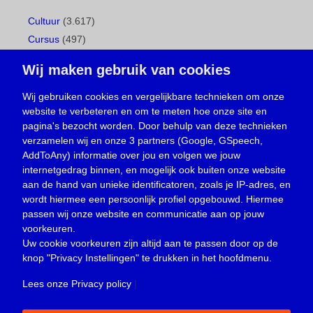
Cultuur
(3.617)
Cursus
(497)
Geboorte
(1)
Wij maken gebruik van cookies
Gemeentepagina
(104)
Ingezonden brief
(539)
Wij gebruiken cookies en vergelijkbare technieken om onze
website te verbeteren en om te meten hoe onze site en
Media
(156)
pagina's bezocht worden. Door behulp van deze technieken
Nieuws
(23.330)
verzamelen wij en onze 3 partners (Google, GSpeech,
Opinie
(374)
AddToAny) informatie over jou en volgen we jouw
Oproep
(734)
internetgedrag binnen, en mogelijk ook buiten onze website
Overlijden
(39)
aan de hand van unieke identificatoren, zoals je IP-adres, en
wordt hiermee een persoonlijk profiel opgebouwd. Hiermee
Podcast
(18)
passen wij onze website en communicatie aan op jouw
prijsvraag
(5)
voorkeuren.
Religie
(1.438)
Uw cookie voorkeuren zijn altijd aan te passen door op de
Service
(226)
knop
"Privacy Instellingen"
te drukken in het hoofdmenu.
Sport
(4.415)
Lees onze Privacy policy
|
Trouwen en feesten
(3)
Vacature
(1)