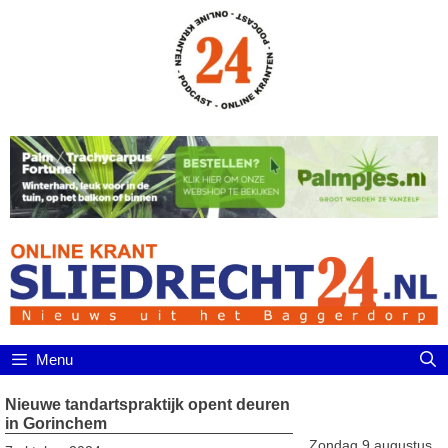
Ga
naar
de
inhoud
Menu
Nieuwe tandartspraktijk opent deuren
in Gorinchem
Zondag 9 augustus