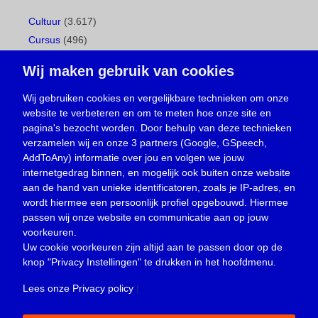
Cultuur
(3.617)
Cursus
(496)
Geboorte
(1)
Wij maken gebruik van cookies
Gemeentepagina
(104)
Ingezonden brief
(537)
Wij gebruiken cookies en vergelijkbare technieken om onze
website te verbeteren en om te meten hoe onze site en
Media
(156)
pagina's bezocht worden. Door behulp van deze technieken
Nieuws
(23.329)
verzamelen wij en onze 3 partners (Google, GSpeech,
Opinie
(373)
AddToAny) informatie over jou en volgen we jouw
Oproep
(734)
internetgedrag binnen, en mogelijk ook buiten onze website
Overlijden
(39)
aan de hand van unieke identificatoren, zoals je IP-adres, en
wordt hiermee een persoonlijk profiel opgebouwd. Hiermee
Podcast
(18)
passen wij onze website en communicatie aan op jouw
prijsvraag
(5)
voorkeuren.
Religie
(1.438)
Uw cookie voorkeuren zijn altijd aan te passen door op de
Service
(226)
knop
"Privacy Instellingen"
te drukken in het hoofdmenu.
Sport
(4.414)
Lees onze Privacy policy
|
Trouwen en feesten
(3)
Vacature
(1)