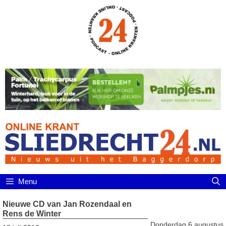
Ga
naar
de
inhoud
Menu
Nieuwe CD van Jan Rozendaal en
Rens de Winter
Donderdag 6 augustus