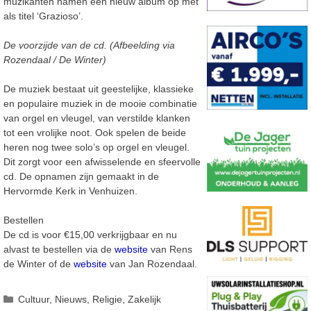
muzikanten namen een nieuw album op met
als titel ‘Grazioso’.
De voorzijde van de cd. (Afbeelding via
Rozendaal / De Winter)
De muziek bestaat uit geestelijke, klassieke
en populaire muziek in de mooie combinatie
van orgel en vleugel, van verstilde klanken
tot een vrolijke noot. Ook spelen de beide
heren nog twee solo’s op orgel en vleugel.
Dit zorgt voor een afwisselende en sfeervolle
cd. De opnamen zijn gemaakt in de
Hervormde Kerk in Venhuizen.
Bestellen
De cd is voor €15,00 verkrijgbaar en nu
alvast te bestellen via de
website
van Rens
de Winter of de
website
van Jan Rozendaal.
Categorieën
Cultuur
,
Nieuws
,
Religie
,
Zakelijk