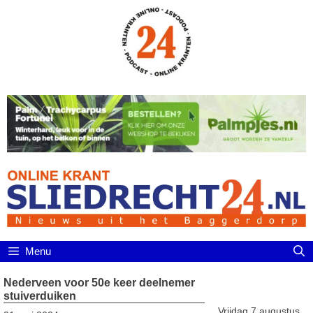
Ga
naar
de
inhoud
Menu
Nederveen voor 50e keer deelnemer
stuiverduiken
Vrijdag 7 augustus