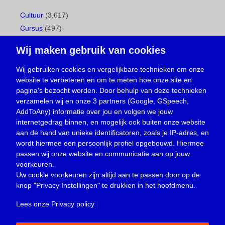
Cultuur
(3.617)
Cursus
(497)
Geboorte
(1)
Wij maken gebruik van cookies
Gemeentepagina
(104)
Ingezonden brief
(537)
Wij gebruiken cookies en vergelijkbare technieken om onze
website te verbeteren en om te meten hoe onze site en
Media
(156)
pagina's bezocht worden. Door behulp van deze technieken
Nieuws
(23.329)
verzamelen wij en onze 3 partners (Google, GSpeech,
Opinie
(373)
AddToAny) informatie over jou en volgen we jouw
Oproep
(734)
internetgedrag binnen, en mogelijk ook buiten onze website
Overlijden
(39)
aan de hand van unieke identificatoren, zoals je IP-adres, en
wordt hiermee een persoonlijk profiel opgebouwd. Hiermee
Podcast
(18)
passen wij onze website en communicatie aan op jouw
prijsvraag
(5)
voorkeuren.
Religie
(1.438)
Uw cookie voorkeuren zijn altijd aan te passen door op de
Service
(226)
knop
"Privacy Instellingen"
te drukken in het hoofdmenu.
Sport
(4.415)
Lees onze Privacy policy
|
Trouwen en feesten
(3)
Vacature
(1)