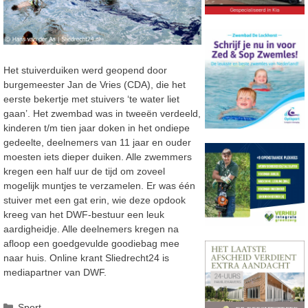
Het stuiverduiken werd geopend door
burgemeester Jan de Vries (CDA), die het
eerste bekertje met stuivers ‘te water liet
gaan’. Het zwembad was in tweeën verdeeld,
kinderen t/m tien jaar doken in het ondiepe
gedeelte, deelnemers van 11 jaar en ouder
moesten iets dieper duiken. Alle zwemmers
kregen een half uur de tijd om zoveel
mogelijk muntjes te verzamelen. Er was één
stuiver met een gat erin, wie deze opdook
kreeg van het DWF-bestuur een leuk
aardigheidje. Alle deelnemers kregen na
afloop een goedgevulde goodiebag mee
naar huis. Online krant Sliedrecht24 is
mediapartner van DWF.
Categorieën
Sport