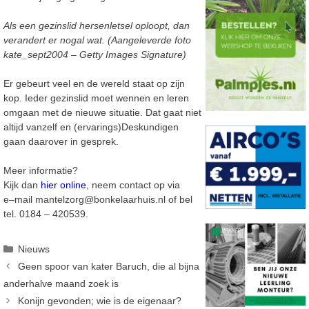
Als een gezinslid hersenletsel oploopt, dan
verandert
er nogal wat. (Aangeleverde foto
kate_sept2004 – Getty Images Signature)
Er gebeurt
veel en de
wereld staat op zijn
kop. Ieder gezinslid moet wennen en leren
omgaan met de nieuwe
situatie. Dat gaat niet
altijd vanzelf en
(e
rvarings)Deskundigen
gaan daarover in gesprek.
Meer informatie?
Kijk dan
hier online
,
neem contact op via
e
–
mail
mantelzorg@bonkelaarhuis.nl
of bel
tel. 0184 – 420539.
Categorieën
Nieuws
Geen spoor van kater Baruch, die al bijna
anderhalve maand zoek is
Konijn gevonden; wie is de eigenaar?