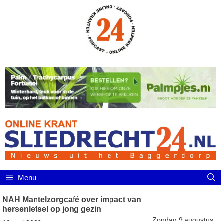
Ga
naar
de
inhoud
Menu
NAH Mantelzorgcafé over impact van
hersenletsel op jong gezin
Zondag 9 augustus