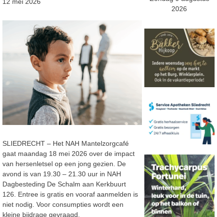
12 mei 2026
2026
SLIEDRECHT – Het
NAH Mantelzorgcafé
gaat maandag 18 mei 2026 over de impact
van hersenletsel op een jong gezien.
De
avond
is van
19.30
–
21.30
uur in NAH
Dagbesteding De Schalm aan Kerkbuurt
126
.
Entree is gratis en vooraf aanmelden is
niet nodig.
Voor consumpties
wordt een
kleine bijdrage gevraagd.