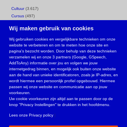
Cultuur
(3.617)
Cursus
(497)
Geboorte
(1)
Wij maken gebruik van cookies
Gemeentepagina
(104)
Ingezonden brief
(539)
Wij gebruiken cookies en vergelijkbare technieken om onze
website te verbeteren en om te meten hoe onze site en
Media
(156)
pagina's bezocht worden. Door behulp van deze technieken
Nieuws
(23.330)
verzamelen wij en onze 3 partners (Google, GSpeech,
Opinie
(374)
AddToAny) informatie over jou en volgen we jouw
Oproep
(734)
internetgedrag binnen, en mogelijk ook buiten onze website
Overlijden
(39)
aan de hand van unieke identificatoren, zoals je IP-adres, en
wordt hiermee een persoonlijk profiel opgebouwd. Hiermee
Podcast
(18)
passen wij onze website en communicatie aan op jouw
prijsvraag
(5)
voorkeuren.
Religie
(1.438)
Uw cookie voorkeuren zijn altijd aan te passen door op de
Service
(226)
knop
"Privacy Instellingen"
te drukken in het hoofdmenu.
Sport
(4.415)
Lees onze Privacy policy
|
Trouwen en feesten
(3)
Vacature
(1)