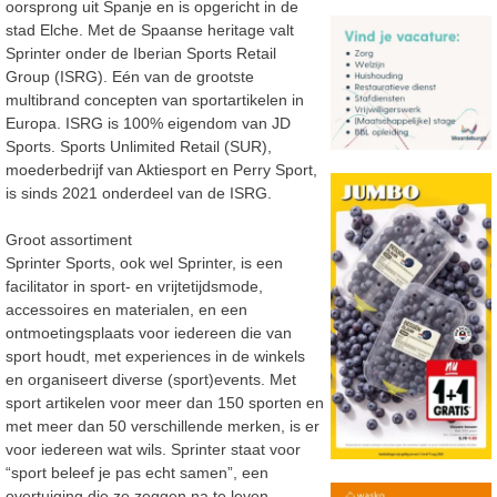
oorsprong uit Spanje en is opgericht in de
stad Elche. Met de Spaanse heritage valt
Sprinter onder de Iberian Sports Retail
Group (ISRG). Eén van de grootste
multibrand concepten van sportartikelen in
Europa. ISRG is 100% eigendom van JD
Sports. Sports Unlimited Retail (SUR),
moederbedrijf van Aktiesport en Perry Sport,
is sinds 2021 onderdeel van de ISRG.
Groot assortiment
Sprinter Sports, ook wel Sprinter, is een
facilitator in sport- en vrijtetijdsmode,
accessoires en materialen, en een
ontmoetingsplaats voor iedereen die van
sport houdt, met experiences in de winkels
en organiseert diverse (sport)events. Met
sport artikelen voor meer dan 150 sporten en
met meer dan 50 verschillende merken, is er
voor iedereen wat wils. Sprinter staat voor
“sport beleef je pas echt samen”, een
overtuiging die ze zeggen na te leven.