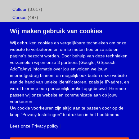
Cultuur
(3.617)
Cursus
(497)
Geboorte
(1)
Wij maken gebruik van cookies
Gemeentepagina
(104)
Ingezonden brief
(539)
Wij gebruiken cookies en vergelijkbare technieken om onze
website te verbeteren en om te meten hoe onze site en
Media
(156)
pagina's bezocht worden. Door behulp van deze technieken
Nieuws
(23.330)
verzamelen wij en onze 3 partners (Google, GSpeech,
Opinie
(374)
AddToAny) informatie over jou en volgen we jouw
Oproep
(734)
internetgedrag binnen, en mogelijk ook buiten onze website
Overlijden
(39)
aan de hand van unieke identificatoren, zoals je IP-adres, en
wordt hiermee een persoonlijk profiel opgebouwd. Hiermee
Podcast
(18)
passen wij onze website en communicatie aan op jouw
prijsvraag
(5)
voorkeuren.
Religie
(1.438)
Uw cookie voorkeuren zijn altijd aan te passen door op de
Service
(226)
knop
"Privacy Instellingen"
te drukken in het hoofdmenu.
Sport
(4.415)
Lees onze Privacy policy
|
Trouwen en feesten
(3)
Vacature
(1)