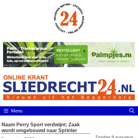
Ga
naar
de
inhoud
Menu
Naam Perry Sport verdwijnt; Zaak
wordt omgebouwd naar Sprinter
Zondag 9 augustus