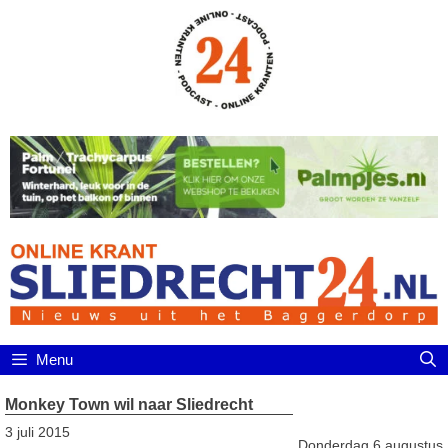
Ga
naar
de
inhoud
Menu
Monkey Town wil naar Sliedrecht
3 juli 2015
Donderdag 6 augustus