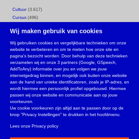
Cultuur
(3.617)
Cursus
(496)
Geboorte
(1)
Wij maken gebruik van cookies
Gemeentepagina
(104)
Ingezonden brief
(537)
Wij gebruiken cookies en vergelijkbare technieken om onze
website te verbeteren en om te meten hoe onze site en
Media
(156)
pagina's bezocht worden. Door behulp van deze technieken
Nieuws
(23.329)
verzamelen wij en onze 3 partners (Google, GSpeech,
Opinie
(373)
AddToAny) informatie over jou en volgen we jouw
Oproep
(734)
internetgedrag binnen, en mogelijk ook buiten onze website
Overlijden
(39)
aan de hand van unieke identificatoren, zoals je IP-adres, en
wordt hiermee een persoonlijk profiel opgebouwd. Hiermee
Podcast
(18)
passen wij onze website en communicatie aan op jouw
prijsvraag
(5)
voorkeuren.
Religie
(1.438)
Uw cookie voorkeuren zijn altijd aan te passen door op de
Service
(226)
knop
"Privacy Instellingen"
te drukken in het hoofdmenu.
Sport
(4.414)
Lees onze Privacy policy
|
Trouwen en feesten
(3)
Vacature
(1)