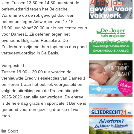
zien. Tussen 13.30 en 14.30 uur staat de
oefenwedstrijd tegen het Belgische
Waremme op de rol, gevolgd door een
oefenduel tegen Antwerpen van 17.15 –
19.00 uur. Vanaf 20.00 uur is het centre court
voor Dames1. Zij oefenen tegen het
eveneens Belgische Roeselare. De
Zuiderburen zijn met hun topteams dus goed
vertegenwoordigd in De Basis.
Voorgesteld
Tussen 19.00 – 20.00 uur worden de
vernieuwde Eredivisieselecties van Dames 1
en Heren 1 aan het publiek voorgesteld en
volgt de uitreiking van de Presentatiegids
2025-2026 aan alle aanwezigen. De entree
is de hele dag gratis en sportcafé ’t Bankie is
geopend voor een gezellig drankje of wat
eten.
Categorieën
Sport