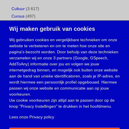
Cultuur
(3.617)
Cursus
(497)
Geboorte
(1)
Wij maken gebruik van cookies
Gemeentepagina
(104)
Ingezonden brief
(539)
Wij gebruiken cookies en vergelijkbare technieken om onze
website te verbeteren en om te meten hoe onze site en
Media
(156)
pagina's bezocht worden. Door behulp van deze technieken
Nieuws
(23.330)
verzamelen wij en onze 3 partners (Google, GSpeech,
Opinie
(374)
AddToAny) informatie over jou en volgen we jouw
Oproep
(734)
internetgedrag binnen, en mogelijk ook buiten onze website
Overlijden
(39)
aan de hand van unieke identificatoren, zoals je IP-adres, en
wordt hiermee een persoonlijk profiel opgebouwd. Hiermee
Podcast
(18)
passen wij onze website en communicatie aan op jouw
prijsvraag
(5)
voorkeuren.
Religie
(1.438)
Uw cookie voorkeuren zijn altijd aan te passen door op de
Service
(226)
knop
"Privacy Instellingen"
te drukken in het hoofdmenu.
Sport
(4.415)
Lees onze Privacy policy
|
Trouwen en feesten
(3)
Vacature
(1)