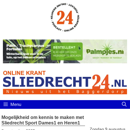
Ga
naar
de
inhoud
Menu
Mogelijkheid om kennis te maken met
Sliedrecht Sport Dames1 en Heren1
Zondag 9 augustus