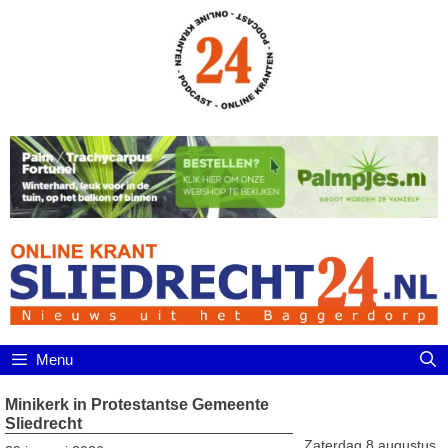
Ga
naar
de
inhoud
Menu
Minikerk in Protestantse Gemeente
Sliedrecht
Zaterdag 8 augustus