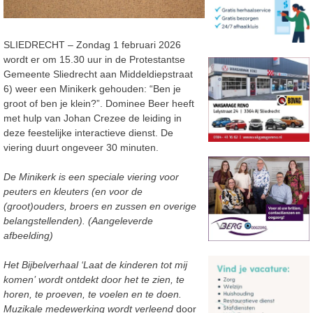
SLIEDRECHT – Z
ondag
1 februari 2026
wordt er om
15.30 uur in de Protestantse
Gemeente Sliedrecht aan
Middeldiepstraat
6) weer een Minikerk gehouden: “
Ben je
groot of ben je klein?
”.
Dominee
Beer heeft
met hulp van Johan Crezee de leiding in
deze feestelijke interactieve dienst.
De
viering duurt ongeveer 30 minuten.
De M
inikerk is
een speciale viering voor
peuters en kleuters (en voor de
(groot)ouders, broers en zussen en overige
belangstellenden). (Aangeleverde
afbeelding)
Het
Bijbelverhaal
‘
Laat de kinderen tot mij
komen’
wordt
ontdekt door het te zien, te
horen, te proeven,
te voelen en te doen.
Muzikale medewerking wordt
verleend
door