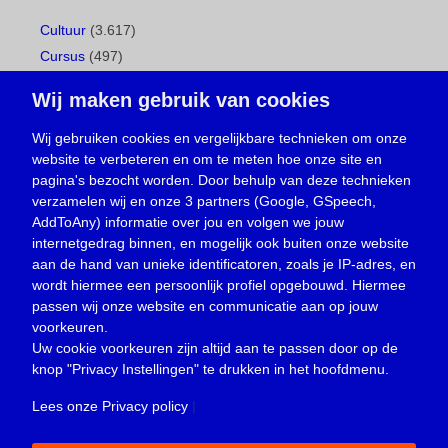
Cultuur
(3.617)
Cursus
(497)
Geboorte
(1)
Wij maken gebruik van cookies
Gemeentepagina
(104)
Ingezonden brief
(538)
Wij gebruiken cookies en vergelijkbare technieken om onze
website te verbeteren en om te meten hoe onze site en
Media
(156)
pagina's bezocht worden. Door behulp van deze technieken
Nieuws
(23.330)
verzamelen wij en onze 3 partners (Google, GSpeech,
Opinie
(373)
AddToAny) informatie over jou en volgen we jouw
Oproep
(734)
internetgedrag binnen, en mogelijk ook buiten onze website
Overlijden
(39)
aan de hand van unieke identificatoren, zoals je IP-adres, en
wordt hiermee een persoonlijk profiel opgebouwd. Hiermee
Podcast
(18)
passen wij onze website en communicatie aan op jouw
prijsvraag
(5)
voorkeuren.
Religie
(1.438)
Uw cookie voorkeuren zijn altijd aan te passen door op de
Service
(226)
knop
"Privacy Instellingen"
te drukken in het hoofdmenu.
Sport
(4.415)
Lees onze Privacy policy
|
Trouwen en feesten
(3)
Vacature
(1)