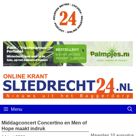
Ga
naar
de
inhoud
Menu
Middagconcert Concertino en Men of
Hope maakt indruk
Maandag 10 augustus