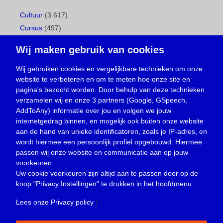
Cultuur
(3.617)
Cursus
(497)
Geboorte
(1)
Wij maken gebruik van cookies
Gemeentepagina
(104)
Ingezonden brief
(539)
Wij gebruiken cookies en vergelijkbare technieken om onze
website te verbeteren en om te meten hoe onze site en
Media
(156)
pagina's bezocht worden. Door behulp van deze technieken
Nieuws
(23.330)
verzamelen wij en onze 3 partners (Google, GSpeech,
Opinie
(374)
AddToAny) informatie over jou en volgen we jouw
Oproep
(734)
internetgedrag binnen, en mogelijk ook buiten onze website
Overlijden
(39)
aan de hand van unieke identificatoren, zoals je IP-adres, en
wordt hiermee een persoonlijk profiel opgebouwd. Hiermee
Podcast
(18)
passen wij onze website en communicatie aan op jouw
prijsvraag
(5)
voorkeuren.
Religie
(1.438)
Uw cookie voorkeuren zijn altijd aan te passen door op de
Service
(226)
knop
"Privacy Instellingen"
te drukken in het hoofdmenu.
Sport
(4.415)
Lees onze Privacy policy
|
Trouwen en feesten
(3)
Vacature
(1)