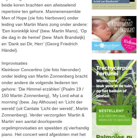
beide koren brachten een afwisselend
repertoire ten gehore. Mannenensemble
Men of Hope (zie foto hierboven) onder
leiding van Martin Mans zong onder andere:
‘Een koninklijk kind’ (bew. Martin Mans), ‘Op
die dag in de hemel’ (bew. Mark Brandwijk)
en ‘Dank sei Dir, Herr’ (Georg Friedrich
Händel).
Improvisaties
Kleinkoor Concertino (zie foto hieronder)
onder leiding van Martin Zonnenberg bracht
onder andere de volgende liederen ten
gehore: ‘Die Himmel erzählen’ (Psalm 19 /
150 Martin Zonnenberg), ‘My Lord what a
morning’ (bew. Jay Althouse) en ‘Licht der
wereld’ (uit Cantate ‘Licht der wereld’, Martin
Zonnenberg). Verder verzorgden ‘Martin &
Martin’ een aantal doorlopende
orgelimprovisaties en speelden zij vierhandig
piano. Het concert werd afgesloten met het