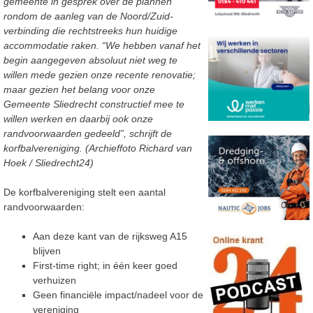
gemeente in gesprek over de plannen
rondom de aanleg van de Noord/Zuid-
verbinding die rechtstreeks hun huidige
accommodatie raken. “We hebben vanaf het
begin aangegeven absoluut niet weg te
willen mede gezien onze recente renovatie;
maar gezien het belang voor onze
Gemeente Sliedrecht constructief mee te
willen werken en daarbij ook onze
randvoorwaarden gedeeld”, schrijft de
korfbalvereniging. (Archieffoto Richard van
Hoek / Sliedrecht24)
De korfbalvereniging stelt een aantal
randvoorwaarden:
Aan deze kant van de rijksweg A15
blijven
First-time right; in één keer goed
verhuizen
Geen financiële impact/nadeel voor de
vereniging