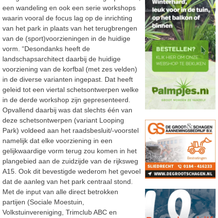
een wandeling en ook een serie workshops
waarin vooral de focus lag op de inrichting
van het park in plaats van het terugbrengen
van de (sport)voorzieningen in de huidige
vorm. “Desondanks heeft de
landschapsarchitect daarbij de huidige
voorziening van de korfbal (met zes velden)
in de diverse varianten ingepast. Dat heeft
geleid tot een viertal schetsontwerpen welke
in de derde workshop zijn gepresenteerd.
Opvallend daarbij was dat slechts één van
deze schetsontwerpen (variant Looping
Park) voldeed aan het raadsbesluit/-voorstel
namelijk dat elke voorziening in een
gelijkwaardige vorm terug zou komen in het
plangebied aan de zuidzijde van de rijksweg
A15. Ook dit bevestigde wederom het gevoel
dat de aanleg van het park centraal stond.
Met de input van alle direct betrokken
partijen (Sociale Moestuin,
Volkstuinvereniging, Trimclub ABC en