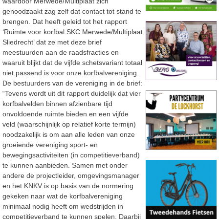
waardoor Merwede/Multiplaat zich
genoodzaakt zag zelf dat contact tot stand te
brengen. Dat heeft geleid tot het rapport
‘Ruimte voor korfbal SKC Merwede/Multiplaat
Sliedrecht’ dat ze met deze brief
meestuurden aan de raadsfracties en
waaruit blijkt dat de vijfde schetsvariant totaal
niet passend is voor onze korfbalvereniging.
De bestuurders van de vereniging in de brief:
“Tevens wordt uit dit rapport duidelijk dat vier
korfbalvelden binnen afzienbare tijd
onvoldoende ruimte bieden en een vijfde
veld (waarschijnlijk op relatief korte termijn)
noodzakelijk is om aan alle leden van onze
groeiende vereniging sport- en
bewegingsactiviteiten (in competitieverband)
te kunnen aanbieden. Samen met onder
andere de projectleider, omgevingsmanager
en het KNKV is op basis van de normering
gekeken naar wat de korfbalvereniging
minimaal nodig heeft om wedstrijden in
competitieverband te kunnen spelen. Daarbij