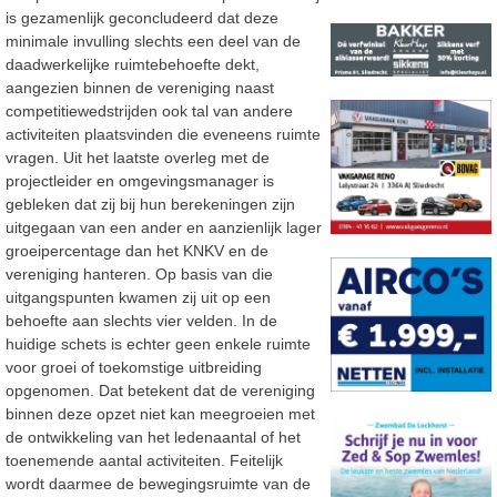
is gezamenlijk geconcludeerd dat deze
minimale invulling slechts een deel van de
daadwerkelijke ruimtebehoefte dekt,
aangezien binnen de vereniging naast
competitiewedstrijden ook tal van andere
activiteiten plaatsvinden die eveneens ruimte
vragen. Uit het laatste overleg met de
projectleider en omgevingsmanager is
gebleken dat zij bij hun berekeningen zijn
uitgegaan van een ander en aanzienlijk lager
groeipercentage dan het KNKV en de
vereniging hanteren. Op basis van die
uitgangspunten kwamen zij uit op een
behoefte aan slechts vier velden. In de
huidige schets is echter geen enkele ruimte
voor groei of toekomstige uitbreiding
opgenomen. Dat betekent dat de vereniging
binnen deze opzet niet kan meegroeien met
de ontwikkeling van het ledenaantal of het
toenemende aantal activiteiten. Feitelijk
wordt daarmee de bewegingsruimte van de