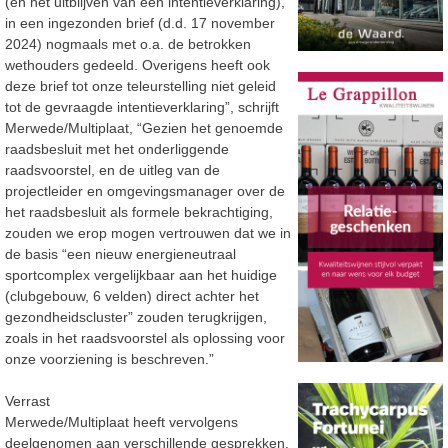
(en het uitblijven van een intentieverklaring),
in een ingezonden brief (d.d. 17 november
2024) nogmaals met o.a. de betrokken
wethouders gedeeld. Overigens heeft ook
deze brief tot onze teleurstelling niet geleid
tot de gevraagde intentieverklaring”, schrijft
Merwede/Multiplaat, “Gezien het genoemde
raadsbesluit met het onderliggende
raadsvoorstel, en de uitleg van de
projectleider en omgevingsmanager over de
het raadsbesluit als formele bekrachtiging,
zouden we erop mogen vertrouwen dat we in
de basis “een nieuw energieneutraal
sportcomplex vergelijkbaar aan het huidige
(clubgebouw, 6 velden) direct achter het
gezondheidscluster” zouden terugkrijgen,
zoals in het raadsvoorstel als oplossing voor
onze voorziening is beschreven.”
Verrast
Merwede/Multiplaat heeft vervolgens
deelgenomen aan verschillende gesprekken,