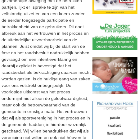
gezamenlijke afweging met de betrokken
partijen, lijkt er sprake te zijn van het
zelfstandig uitzetten van een koers zonder
de eerder toegezegde participatie en
betrokkenheid van de gebruikers. Dit doet
afbreuk aan het vertrouwen in het proces en
de uiteindelijke uitvoerbaarheid van de
plannen. Juist omdat wij bij de start van de
fase na het raadsbesluit nadrukkelijk hebben
gevraagd om een intentieverklaring en
daarbij expliciet is bevestigd dat het
raadsbesluit als bekrachtiging daarvan mocht
worden gezien, is de huidige gang van zaken
voor ons volstrekt onbegrijpelijk. De
voorlopige uitkomst van het proces
ondermijnt niet alleen de geloofwaardigheid,
maar ook de betrouwbaarheid van de
gemeente in ernstige mate. Het vertrouwen
dat wij als sportvereniging in het proces en in
de gemeente hadden, is hierdoor wezenlijk
geschaad. Wij willen benadrukken dat wij als
vereniging niet willen en ook niet hóeven te