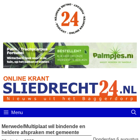
Ga
naar
de
inhoud
Menu
Merwede/Multiplaat wil bindende en
heldere afspraken met gemeente
Donderdag 6 augustus