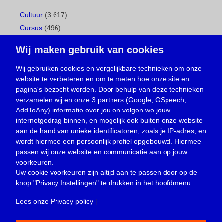
Cultuur
(3.617)
Cursus
(496)
Geboorte
(1)
Wij maken gebruik van cookies
Gemeentepagina
(104)
Ingezonden brief
(537)
Wij gebruiken cookies en vergelijkbare technieken om onze
website te verbeteren en om te meten hoe onze site en
Media
(156)
pagina's bezocht worden. Door behulp van deze technieken
Nieuws
(23.329)
verzamelen wij en onze 3 partners (Google, GSpeech,
Opinie
(373)
AddToAny) informatie over jou en volgen we jouw
Oproep
(734)
internetgedrag binnen, en mogelijk ook buiten onze website
Overlijden
(39)
aan de hand van unieke identificatoren, zoals je IP-adres, en
wordt hiermee een persoonlijk profiel opgebouwd. Hiermee
Podcast
(18)
passen wij onze website en communicatie aan op jouw
prijsvraag
(5)
voorkeuren.
Religie
(1.438)
Uw cookie voorkeuren zijn altijd aan te passen door op de
Service
(226)
knop
"Privacy Instellingen"
te drukken in het hoofdmenu.
Sport
(4.414)
Lees onze Privacy policy
|
Trouwen en feesten
(3)
Vacature
(1)