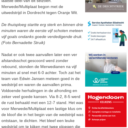
laatste deel van dit seizoen.
Merwede/Multiplaat begon met de
uitwedstrijd in Dordrecht tegen Oranje Wit.
De thuisploeg startte erg sterk en binnen drie
minuten waren de eerste vijf schoten meteen
vijf goals ondanks goede verdedigende druk.
(Foto Bernadette Struik)
Nadat er ook twee aanvallen later een ver
afstandsschot gescoord werd zonder
rebound, stonden de Merwedianen na vijf
minuten al snel met 6-0 achter. Toch zat het
team van Edwin Jansen meteen goed in de
wedstrijd en waren de aanvallen prima.
Voldoende herhalingen in de afronding en
zeker veel goede kansen. Via 8-2, 8-5 werd
de rust behaald met een 12-7 stand. Het was
voor Merwede/Multiplaat een lastige klus om
de kloof die in het begin van de wedstrijd was
ontstaan, te dichten. Het bleef een leuke
wedstrijd om te kijken met twee ploegen die