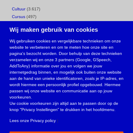
Cultuur
(3.617)
Cursus
(497)
Geboorte
(1)
Wij maken gebruik van cookies
Gemeentepagina
(104)
Ingezonden brief
(539)
Wij gebruiken cookies en vergelijkbare technieken om onze
website te verbeteren en om te meten hoe onze site en
Media
(156)
pagina's bezocht worden. Door behulp van deze technieken
Nieuws
(23.330)
verzamelen wij en onze 3 partners (Google, GSpeech,
Opinie
(374)
AddToAny) informatie over jou en volgen we jouw
Oproep
(734)
internetgedrag binnen, en mogelijk ook buiten onze website
Overlijden
(39)
aan de hand van unieke identificatoren, zoals je IP-adres, en
wordt hiermee een persoonlijk profiel opgebouwd. Hiermee
Podcast
(18)
passen wij onze website en communicatie aan op jouw
prijsvraag
(5)
voorkeuren.
Religie
(1.438)
Uw cookie voorkeuren zijn altijd aan te passen door op de
Service
(226)
knop
"Privacy Instellingen"
te drukken in het hoofdmenu.
Sport
(4.415)
Lees onze Privacy policy
|
Trouwen en feesten
(3)
Vacature
(1)