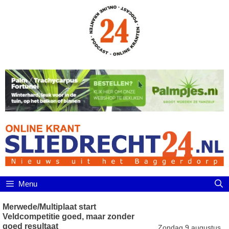
Ga
naar
de
inhoud
Menu
Merwede/Multiplaat start
Veldcompetitie goed, maar zonder
goed resultaat
Zondag 9 augustus