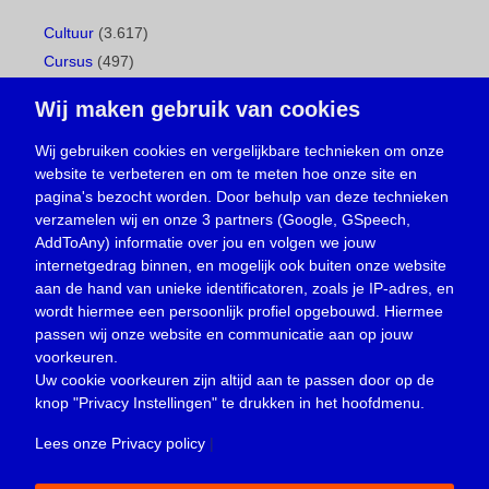
Cultuur
(3.617)
Cursus
(497)
Geboorte
(1)
Wij maken gebruik van cookies
Gemeentepagina
(104)
Ingezonden brief
(537)
Wij gebruiken cookies en vergelijkbare technieken om onze
website te verbeteren en om te meten hoe onze site en
Media
(156)
pagina's bezocht worden. Door behulp van deze technieken
Nieuws
(23.329)
verzamelen wij en onze 3 partners (Google, GSpeech,
Opinie
(373)
AddToAny) informatie over jou en volgen we jouw
Oproep
(734)
internetgedrag binnen, en mogelijk ook buiten onze website
Overlijden
(39)
aan de hand van unieke identificatoren, zoals je IP-adres, en
wordt hiermee een persoonlijk profiel opgebouwd. Hiermee
Podcast
(18)
passen wij onze website en communicatie aan op jouw
prijsvraag
(5)
voorkeuren.
Religie
(1.438)
Uw cookie voorkeuren zijn altijd aan te passen door op de
Service
(226)
knop
"Privacy Instellingen"
te drukken in het hoofdmenu.
Sport
(4.415)
Lees onze Privacy policy
|
Trouwen en feesten
(3)
Vacature
(1)