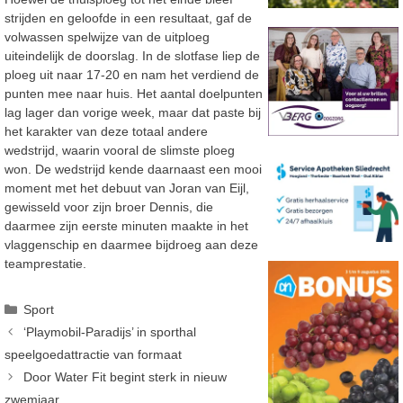
strijden en geloofde in een resultaat, gaf de
volwassen spelwijze van de uitploeg
uiteindelijk de doorslag. In de slotfase liep de
ploeg uit naar 17-20 en nam het verdiend de
punten mee naar huis. Het aantal doelpunten
lag lager dan vorige week, maar dat paste bij
het karakter van deze totaal andere
wedstrijd, waarin vooral de slimste ploeg
won. De wedstrijd kende daarnaast een mooi
moment met het debuut van Joran van Eijl,
gewisseld voor zijn broer Dennis, die
daarmee zijn eerste minuten maakte in het
vlaggenschip en daarmee bijdroeg aan deze
teamprestatie.
Categorieën
Sport
‘Playmobil-Paradijs’ in sporthal
speelgoedattractie van formaat
Door Water Fit begint sterk in nieuw
zwemjaar