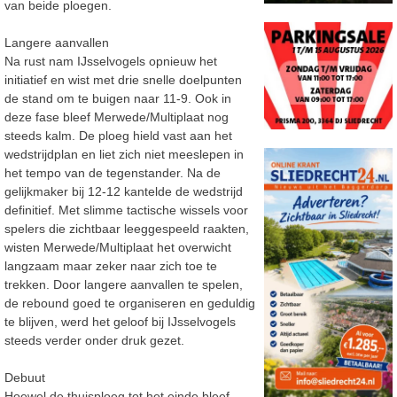
van beide ploegen.
Langere aanvallen
Na rust nam IJsselvogels opnieuw het
initiatief en wist met drie snelle doelpunten
de stand om te buigen naar 11-9. Ook in
deze fase bleef Merwede/Multiplaat nog
steeds kalm. De ploeg hield vast aan het
wedstrijdplan en liet zich niet meeslepen in
het tempo van de tegenstander. Na de
gelijkmaker bij 12-12 kantelde de wedstrijd
definitief. Met slimme tactische wissels voor
spelers die zichtbaar leeggespeeld raakten,
wisten Merwede/Multiplaat het overwicht
langzaam maar zeker naar zich toe te
trekken. Door langere aanvallen te spelen,
de rebound goed te organiseren en geduldig
te blijven, werd het geloof bij IJsselvogels
steeds verder onder druk gezet.
Debuut
Hoewel de thuisploeg tot het einde bleef