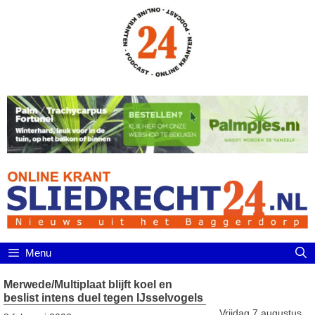
Ga
naar
de
inhoud
Menu
Merwede/Multiplaat blijft koel en
beslist intens duel tegen IJsselvogels
Vrijdag 7 augustus