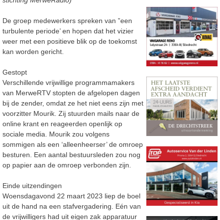
stichting MerweRadio)
De groep medewerkers spreken van ”een
turbulente periode’ en hopen dat het vizier
weer met een positieve blik op de toekomst
kan worden gericht.
Gestopt
Verschillende vrijwillige programmamakers
van MerweRTV stopten de afgelopen dagen
bij de zender, omdat ze het niet eens zijn met
voorzitter Mourik. Zij stuurden mails naar de
online krant en reageerden openlijk op
sociale media. Mourik zou volgens
sommigen als een ‘alleenheerser’ de omroep
besturen. Een aantal bestuursleden zou nog
op papier aan de omroep verbonden zijn.
Einde uitzendingen
Woensdagavond 22 maart 2023 liep de boel
uit de hand na een stafvergadering. Eén van
de vrijwilligers had uit eigen zak apparatuur