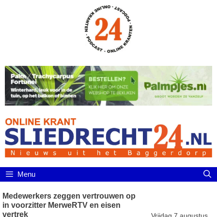
Ga
naar
de
inhoud
Menu
Medewerkers zeggen vertrouwen op
in voorzitter MerweRTV en eisen
vertrek
Vrijdag 7 augustus