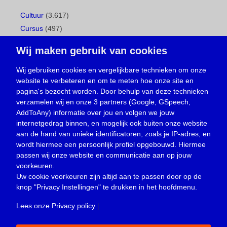
Cultuur
(3.617)
Cursus
(497)
Geboorte
(1)
Wij maken gebruik van cookies
Gemeentepagina
(104)
Ingezonden brief
(538)
Wij gebruiken cookies en vergelijkbare technieken om onze
website te verbeteren en om te meten hoe onze site en
Media
(156)
pagina's bezocht worden. Door behulp van deze technieken
Nieuws
(23.329)
verzamelen wij en onze 3 partners (Google, GSpeech,
Opinie
(373)
AddToAny) informatie over jou en volgen we jouw
Oproep
(734)
internetgedrag binnen, en mogelijk ook buiten onze website
Overlijden
(39)
aan de hand van unieke identificatoren, zoals je IP-adres, en
wordt hiermee een persoonlijk profiel opgebouwd. Hiermee
Podcast
(18)
passen wij onze website en communicatie aan op jouw
prijsvraag
(5)
voorkeuren.
Religie
(1.438)
Uw cookie voorkeuren zijn altijd aan te passen door op de
Service
(226)
knop
"Privacy Instellingen"
te drukken in het hoofdmenu.
Sport
(4.415)
Lees onze Privacy policy
|
Trouwen en feesten
(3)
Vacature
(1)