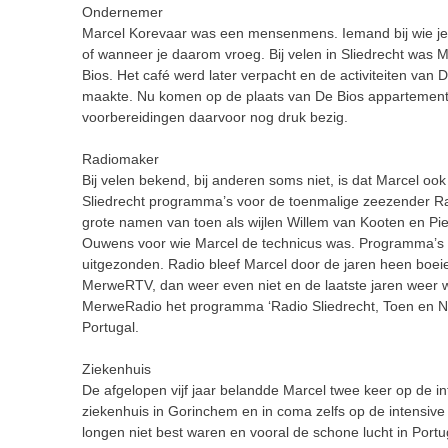
Ondernemer
Marcel Korevaar was een mensenmens. Iemand bij wie je a
of wanneer je daarom vroeg. Bij velen in Sliedrecht was 
Bios. Het café werd later verpacht en de activiteiten van
maakte. Nu komen op de plaats van De Bios appartemente
voorbereidingen daarvoor nog druk bezig.
Radiomaker
Bij velen bekend, bij anderen soms niet, is dat Marcel oo
Sliedrecht programma’s voor de toenmalige zeezender Ra
grote namen van toen als wijlen Willem van Kooten en P
Ouwens voor wie Marcel de technicus was. Programma’s g
uitgezonden. Radio bleef Marcel door de jaren heen boei
MerweRTV, dan weer even niet en de laatste jaren weer w
MerweRadio het programma ‘Radio Sliedrecht, Toen en Nu’
Portugal.
Ziekenhuis
De afgelopen vijf jaar belandde Marcel twee keer op de in
ziekenhuis in Gorinchem en in coma zelfs op de intensive 
longen niet best waren en vooral de schone lucht in Portu