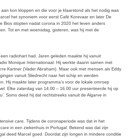
an kon kloppen en die voor je klaarstond als het nodig was
Marcel het synoniem voor eerst Café Korevaar en later De
 De Bios stopten nadat corona in 2020 het leven anders
n. Tot en met woensdag, gisteren, was hij met de
k een radiohart had. Jaren geleden maakte hij vanuit
dio Monique Internationaal. Hij werkte daarin samen met
ierre Kartner (Vader Abraham). Maar ook met mensen als Eddy
ingen vanuit Sliedrecht naar het schip en werden
en. Hij maakte later programma’s voor de lokale omroep
el. Elke zaterdag van 14.00 – 16.00 uur presenteerde hij op
. Soms deed hij dat rechtstreeks vanuit de Algarve in
tensive care. Tijdens de coronaperiode was dat in het
care in een ziekenhuis in Portugal. Bekend was dat zijn
gal deed Marcel goed. Doordat zijn longen in mindere conditie