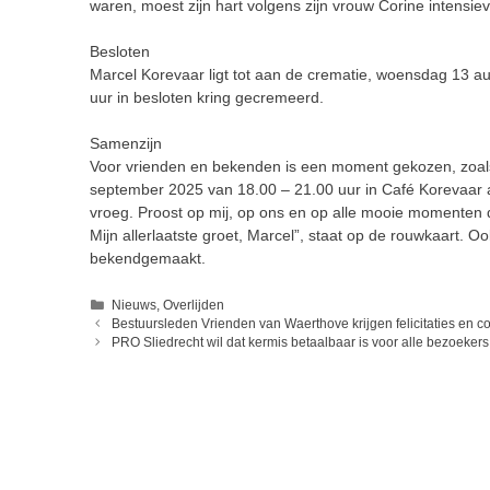
waren, moest zijn hart volgens zijn vrouw Corine intens
Besloten
Marcel Korevaar ligt tot aan de crematie, woensdag 13 a
uur in besloten kring gecremeerd.
Samenzijn
Voor vrienden en bekenden is een moment gekozen, zoals 
september 2025 van 18.00 – 21.00 uur in Café Korevaar aa
vroeg. Proost op mij, op ons en op alle mooie momenten 
Mijn allerlaatste groet, Marcel”, staat op de rouwkaart. Oo
bekendgemaakt.
Categorieën
Nieuws
,
Overlijden
Bestuursleden Vrienden van Waerthove krijgen felicitaties en 
PRO Sliedrecht wil dat kermis betaalbaar is voor alle bezoekers