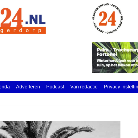
enda
Adverteren
Podcast
Van redactie
Privacy Instell