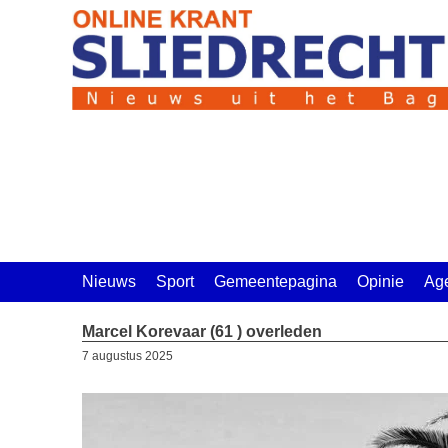
Ga
naar
de
inhoud
Nieuws
Sport
Gemeentepagina
Opinie
Ag
Marcel Korevaar (61 ) overleden
7 augustus 2025