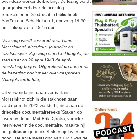
over deze werkonderbreking. De lezing wordt
georganiseerd door de stichting
Struikelstenen Sliedrecht in bibliotheek
AanZet aan Scheldelaan 1, aanvang 19.30
uur; inloop vanaf 19.15 uur.
De lezing wordt verzorgd door Hans
Morssinkhof, historicus, journalist en
tekstschrijver. Zijn wieg stond in Hengelo, de
stad waar op 29 april 1943 de april-
meistaking begon. Uitgerekend daar is er na
de bezetting nooit meer over gesproken.
(Aangeleverde foto)
Uit verwondering daarover is Hans
Morssinkhof zich in die stakingen gaan
verdiepen. In 2023 werkte hij mee aan de
driedelige documentairereeks ‘Staken op
leven en dood’. Met Erik Dijkstra, verteller-
interviewer in de documentaire, maakte hij
het gelijknamige boek ‘Staken op leven en
dood’. De april-meistaking van 1943 was de