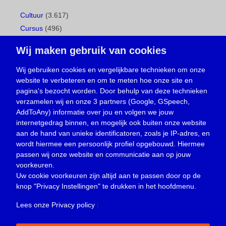
Cultuur
(3.617)
Cursus
(496)
Geboorte
(1)
Wij maken gebruik van cookies
Gemeentepagina
(104)
Ingezonden brief
(537)
Wij gebruiken cookies en vergelijkbare technieken om onze
website te verbeteren en om te meten hoe onze site en
Media
(156)
pagina's bezocht worden. Door behulp van deze technieken
Nieuws
(23.329)
verzamelen wij en onze 3 partners (Google, GSpeech,
Opinie
(373)
AddToAny) informatie over jou en volgen we jouw
Oproep
(734)
internetgedrag binnen, en mogelijk ook buiten onze website
Overlijden
(39)
aan de hand van unieke identificatoren, zoals je IP-adres, en
wordt hiermee een persoonlijk profiel opgebouwd. Hiermee
Podcast
(18)
passen wij onze website en communicatie aan op jouw
prijsvraag
(5)
voorkeuren.
Religie
(1.438)
Uw cookie voorkeuren zijn altijd aan te passen door op de
Service
(226)
knop
"Privacy Instellingen"
te drukken in het hoofdmenu.
Sport
(4.414)
Lees onze Privacy policy
|
Trouwen en feesten
(3)
Vacature
(1)