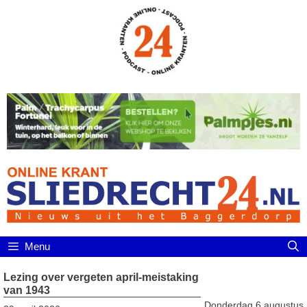
Ga
naar
de
inhoud
Menu
Lezing over vergeten april-meistaking
van 1943
Donderdag 6 augustus