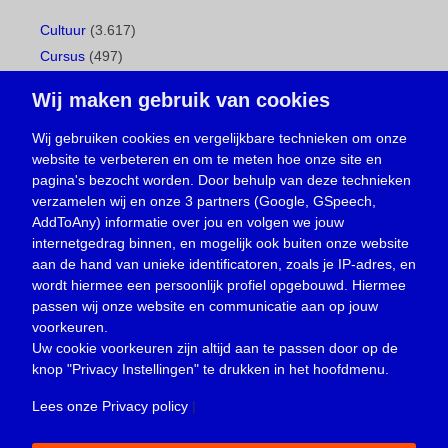
Cultuur
(3.617)
Cursus
(497)
Geboorte
(1)
Wij maken gebruik van cookies
Gemeentepagina
(104)
Ingezonden brief
(539)
Wij gebruiken cookies en vergelijkbare technieken om onze
website te verbeteren en om te meten hoe onze site en
Media
(156)
pagina's bezocht worden. Door behulp van deze technieken
Nieuws
(23.330)
verzamelen wij en onze 3 partners (Google, GSpeech,
Opinie
(374)
AddToAny) informatie over jou en volgen we jouw
Oproep
(734)
internetgedrag binnen, en mogelijk ook buiten onze website
Overlijden
(39)
aan de hand van unieke identificatoren, zoals je IP-adres, en
wordt hiermee een persoonlijk profiel opgebouwd. Hiermee
Podcast
(18)
passen wij onze website en communicatie aan op jouw
prijsvraag
(5)
voorkeuren.
Religie
(1.438)
Uw cookie voorkeuren zijn altijd aan te passen door op de
Service
(226)
knop
"Privacy Instellingen"
te drukken in het hoofdmenu.
Sport
(4.415)
Lees onze Privacy policy
|
Trouwen en feesten
(3)
Vacature
(1)