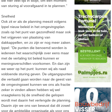
die hier veel tijd in stopt, om een moment
van sturing al voorafgaand in te plannen.”
Snelheid
Ook zit er als de planning meezit volgens
Ippel nieuw beleid in het omgevingsplan
zoals op het punt van gezondheid maar ook
het vrijgeven van plaatsing van
dakkappellen, en zo zijn er nog meer zaken.
Ippel: “De punten die benoemd worden is
iedereen het waarschijnlijk over eens maar
met de vertaling tot beleid kunnen er
meningsverschillen voorkomen. En dan zijn
we weer op het punt: kunnen wij als raad
voldoende sturing geven. De uitgangspunten
die vertaald gaan worden naar de geest van
de omgevingswet kunnen we ons als fractie
zeker in vinden alleen hebben wij wel
vraagtekens bij de snelheid die gelopen
wordt met daarin het verlengde de planning.
Daarin zijn we ons van bewust dat dit zowel
voor de ambtelijke organisatie als voor ons