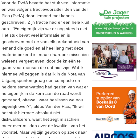
Voor de PvdA bevatte het stuk veel informatie
en was volgens fractievoorzitter Ben van der
Plas (PvdA) door ‘iemand met kennis
geschreven’. Zijn fractie had er een hele kluif
aan. “En eigenlijk zijn we er nog steeds niet.
Het stuk bevat veel informatie en is
geschreven met de vanzelfsprekendheid van
iemand die goed en al heel lang met deze
materie bekend is, maar daardoor misschien
weleens vergeet even ‘door de knieën te
gaan’ voor mensen die dat niet zijn. Wat ik
hiermee wil zeggen is dat ik in de Nota van
Uitgangspunten graag een compacte en
heldere samenvatting had gezien van wat er
nu eigenlijk in de kern aan de raad wordt
gevraagd, oftewel: waar beslissen we nou
eigenlijk over?”, aldus Van der Plas, “Ik wil
het stuk hiermee absoluut niet
diskwalificeren, want het zegt misschien
meer over mij dan over de kwaliteit van het
voorstel. Maar wij zijn gewoon op zoek naar