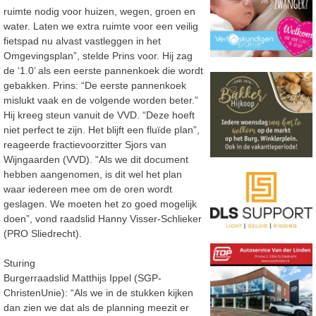
ruimte nodig voor huizen, wegen, groen en
water. Laten we extra ruimte voor een veilig
fietspad nu alvast vastleggen in het
Omgevingsplan”, stelde Prins voor. Hij zag
de ‘1.0’ als een eerste pannenkoek die wordt
gebakken. Prins: “De eerste pannenkoek
mislukt vaak en de volgende worden beter.”
Hij kreeg steun vanuit de VVD. “Deze hoeft
niet perfect te zijn. Het blijft een fluïde plan”,
reageerde fractievoorzitter Sjors van
Wijngaarden (VVD). “Als we dit document
hebben aangenomen, is dit wel het plan
waar iedereen mee om de oren wordt
geslagen. We moeten het zo goed mogelijk
doen”, vond raadslid Hanny Visser-Schlieker
(PRO Sliedrecht).
Sturing
Burgerraadslid Matthijs Ippel (SGP-
ChristenUnie): “Als we in de stukken kijken
dan zien we dat als de planning meezit er