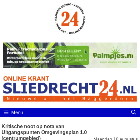
Ga
naar
de
inhoud
Menu
Kritische noot op nota van
Uitgangspunten Omgevingsplan 1.0
(centrumgebied)
Maandag 10 augustus