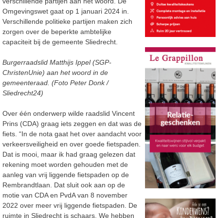
verschillende partijen aan het woord. De
Omgevingswet gaat op 1 januari 2024 in.
Verschillende politieke partijen maken zich
zorgen over de beperkte ambtelijke
capaciteit bij de gemeente Sliedrecht.
Burgerraadslid Matthijs Ippel (SGP-
ChristenUnie) aan het woord in de
gemeenteraad. (Foto Peter Donk /
Sliedrecht24)
Over één onderwerp wilde raadslid Vincent
Prins (CDA) graag iets zeggen en dat was de
fiets. “In de nota gaat het over aandacht voor
verkeersveiligheid en over goede fietspaden.
Dat is mooi, maar ik had graag gelezen dat
rekening moet worden gehouden met de
aanleg van vrij liggende fietspaden op de
Rembrandtlaan. Dat sluit ook aan op de
motie van CDA en PvdA van 8 november
2022 over meer vrij liggende fietspaden. De
ruimte in Sliedrecht is schaars. We hebben