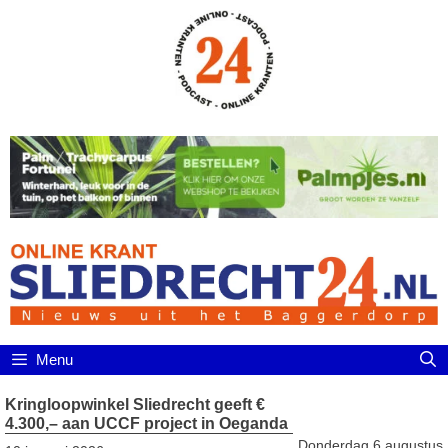
Ga
naar
de
inhoud
Menu
Kringloopwinkel Sliedrecht geeft €
4.300,– aan UCCF project in Oeganda
Donderdag 6 augustus