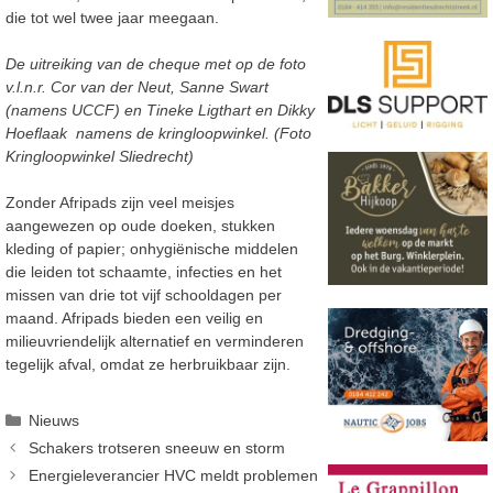
die tot wel twee jaar meegaan.
De uitreiking van de cheque met op de foto
v.l.n.r. Cor van der Neut, Sanne Swart
(namens UCCF) en Tineke Ligthart en Dikky
Hoeflaak namens de kringloopwinkel. (Foto
Kringloopwinkel Sliedrecht)
Zonder Afripads zijn veel meisjes
aangewezen op oude doeken, stukken
kleding of papier; onhygiënische middelen
die leiden tot schaamte, infecties en het
missen van drie tot vijf schooldagen per
maand. Afripads bieden een veilig en
milieuvriendelijk alternatief en verminderen
tegelijk afval, omdat ze herbruikbaar zijn.
Categorieën
Nieuws
Schakers trotseren sneeuw en storm
Energieleverancier HVC meldt problemen