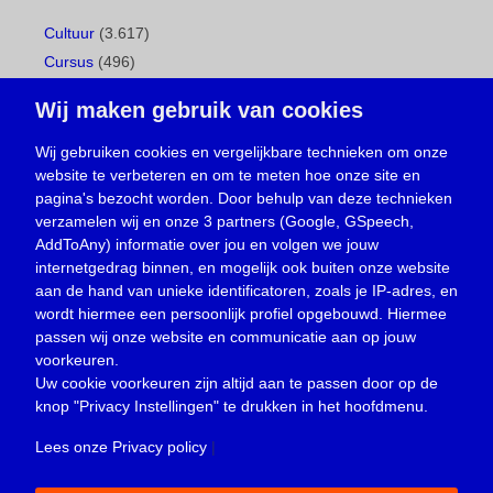
Cultuur
(3.617)
Cursus
(496)
Geboorte
(1)
Wij maken gebruik van cookies
Gemeentepagina
(104)
Ingezonden brief
(537)
Wij gebruiken cookies en vergelijkbare technieken om onze
website te verbeteren en om te meten hoe onze site en
Media
(156)
pagina's bezocht worden. Door behulp van deze technieken
Nieuws
(23.329)
verzamelen wij en onze 3 partners (Google, GSpeech,
Opinie
(373)
AddToAny) informatie over jou en volgen we jouw
Oproep
(734)
internetgedrag binnen, en mogelijk ook buiten onze website
Overlijden
(39)
aan de hand van unieke identificatoren, zoals je IP-adres, en
wordt hiermee een persoonlijk profiel opgebouwd. Hiermee
Podcast
(18)
passen wij onze website en communicatie aan op jouw
prijsvraag
(5)
voorkeuren.
Religie
(1.438)
Uw cookie voorkeuren zijn altijd aan te passen door op de
Service
(226)
knop
"Privacy Instellingen"
te drukken in het hoofdmenu.
Sport
(4.414)
Lees onze Privacy policy
|
Trouwen en feesten
(3)
Vacature
(1)