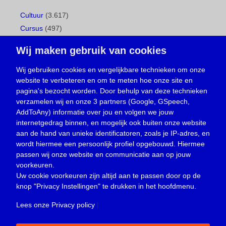
Cultuur
(3.617)
Cursus
(497)
Geboorte
(1)
Wij maken gebruik van cookies
Gemeentepagina
(104)
Ingezonden brief
(538)
Wij gebruiken cookies en vergelijkbare technieken om onze
website te verbeteren en om te meten hoe onze site en
Media
(156)
pagina's bezocht worden. Door behulp van deze technieken
Nieuws
(23.329)
verzamelen wij en onze 3 partners (Google, GSpeech,
Opinie
(373)
AddToAny) informatie over jou en volgen we jouw
Oproep
(734)
internetgedrag binnen, en mogelijk ook buiten onze website
Overlijden
(39)
aan de hand van unieke identificatoren, zoals je IP-adres, en
wordt hiermee een persoonlijk profiel opgebouwd. Hiermee
Podcast
(18)
passen wij onze website en communicatie aan op jouw
prijsvraag
(5)
voorkeuren.
Religie
(1.438)
Uw cookie voorkeuren zijn altijd aan te passen door op de
Service
(226)
knop
"Privacy Instellingen"
te drukken in het hoofdmenu.
Sport
(4.415)
Lees onze Privacy policy
|
Trouwen en feesten
(3)
Vacature
(1)