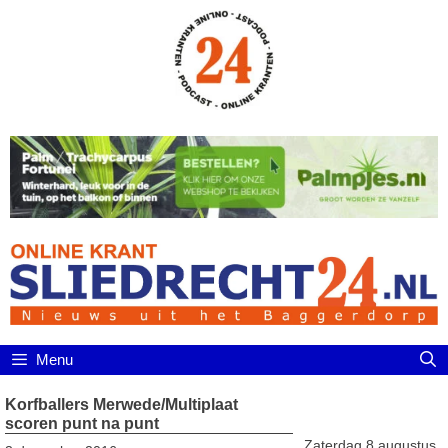
Ga
naar
de
inhoud
Menu
Korfballers Merwede/Multiplaat
scoren punt na punt
Zaterdag 8 augustus