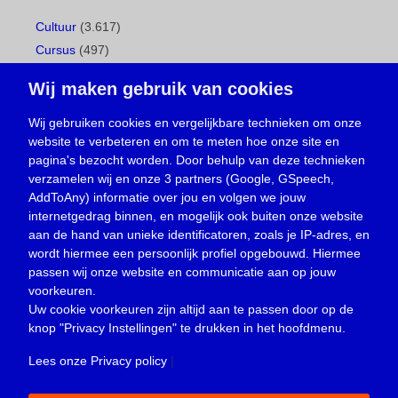
Cultuur
(3.617)
Cursus
(497)
Geboorte
(1)
Wij maken gebruik van cookies
Gemeentepagina
(104)
Ingezonden brief
(537)
Wij gebruiken cookies en vergelijkbare technieken om onze
website te verbeteren en om te meten hoe onze site en
Media
(156)
pagina's bezocht worden. Door behulp van deze technieken
Nieuws
(23.329)
verzamelen wij en onze 3 partners (Google, GSpeech,
Opinie
(373)
AddToAny) informatie over jou en volgen we jouw
Oproep
(734)
internetgedrag binnen, en mogelijk ook buiten onze website
Overlijden
(39)
aan de hand van unieke identificatoren, zoals je IP-adres, en
wordt hiermee een persoonlijk profiel opgebouwd. Hiermee
Podcast
(18)
passen wij onze website en communicatie aan op jouw
prijsvraag
(5)
voorkeuren.
Religie
(1.438)
Uw cookie voorkeuren zijn altijd aan te passen door op de
Service
(226)
knop
"Privacy Instellingen"
te drukken in het hoofdmenu.
Sport
(4.415)
Lees onze Privacy policy
|
Trouwen en feesten
(3)
Vacature
(1)