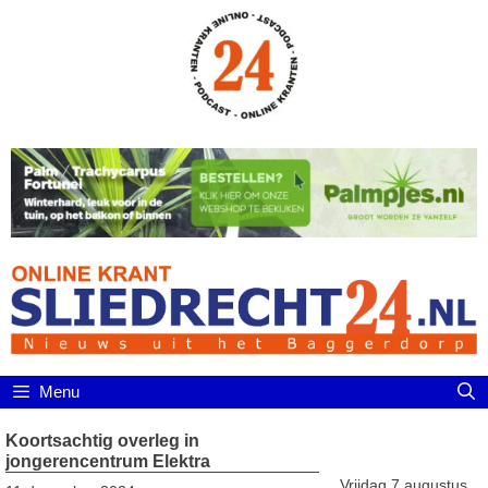
Ga
naar
de
inhoud
Menu
Koortsachtig overleg in
jongerencentrum Elektra
Vrijdag 7 augustus